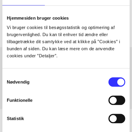
lorem ipsum dolor sit amet ...
Tidsskrift
Hjemmesiden bruger cookies
Artiklerne i
handler ofte om
Vi bruger cookies til besøgsstatistik og optimering af
brugervenlighed. Du kan til enhver tid ændre eller
tilbagetrække dit samtykke ved at klikke på ”Cookies” i
bunden af siden. Du kan læse mere om de anvendte
cookies under ”Detaljer”.
Artikler med samme emner
Samtykkevalg
Fra
Nødvendig
Funktionelle
Statistik