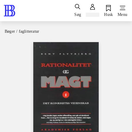
Søg
Log ind
Husk
Menu
Bøger / faglitteratur