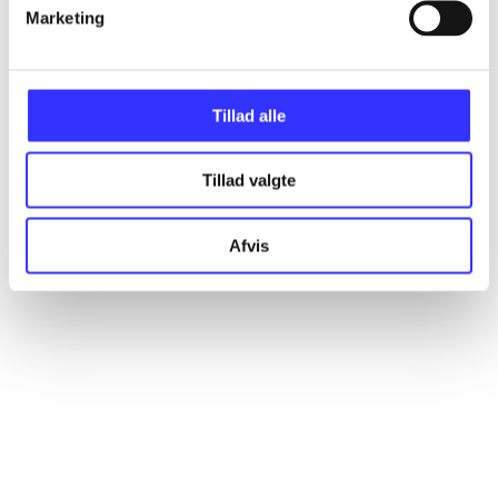
Artikler
Marketing
Alle registrerede artikler fordelt på udgivelser
Tillad alle
...
Tillad valgte
...
Afvis
...
...
...