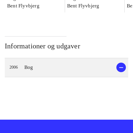
konkretes videnskab
Bent Flyvbjerg
konkretes videnskab
Bent Flyvbjerg
ko
Be
Informationer og udgaver
Bog
2006