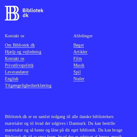
Kontakt os
Afdelinger
Om Bibliotek.dk
Bøger
Hjælp og vejledning
Artikler
Kontakt os
Film
Privatlivspolitik
Musik
Leverandører
Spil
English
Noder
Tilgængelighedserklæring
Bibliotek.dk er en samlet indgang til alle danske bibliotekers
materialer og til hvad der udgives i Danmark. Du kan bestille
materialer og så hente og låne på dit eget bibliotek. Du kan bruge
Bibliotek.dk til at søge frem, hvad der er udgivet af bøger, musik,