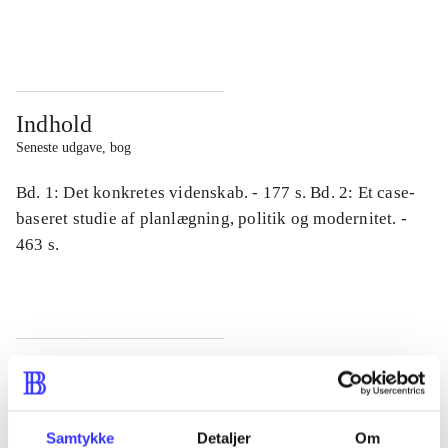
...
...
Indhold
Seneste udgave, bog
Bd. 1: Det konkretes videnskab. - 177 s. Bd. 2: Et case-
baseret studie af planlægning, politik og modernitet. -
463 s.
Tidsskrift
Artiklen er en del af
Samtykke
Detaljer
Om