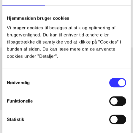
lorem ipsum dolor sit amet ...
Tidsskrift
Hjemmesiden bruger cookies
Artiklerne i
handler ofte om
Vi bruger cookies til besøgsstatistik og optimering af
brugervenlighed. Du kan til enhver tid ændre eller
tilbagetrække dit samtykke ved at klikke på ”Cookies” i
bunden af siden. Du kan læse mere om de anvendte
cookies under ”Detaljer”.
Artikler med samme emner
Samtykkevalg
Fra
Nødvendig
Funktionelle
Statistik