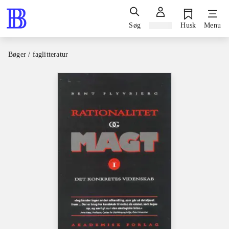
Søg
Log ind
Husk
Menu
Bøger / faglitteratur