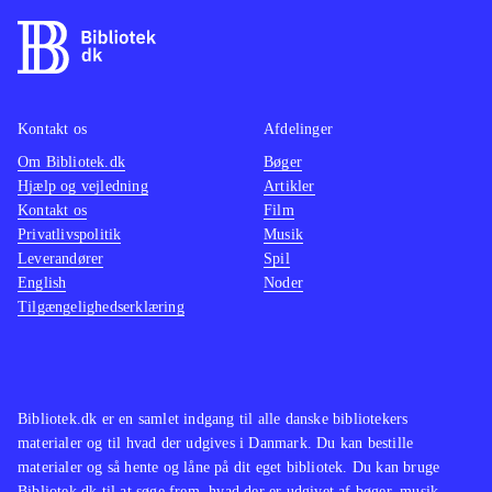
Kontakt os
Afdelinger
Om Bibliotek.dk
Bøger
Hjælp og vejledning
Artikler
Kontakt os
Film
Privatlivspolitik
Musik
Leverandører
Spil
English
Noder
Tilgængelighedserklæring
Bibliotek.dk er en samlet indgang til alle danske bibliotekers
materialer og til hvad der udgives i Danmark. Du kan bestille
materialer og så hente og låne på dit eget bibliotek. Du kan bruge
Bibliotek.dk til at søge frem, hvad der er udgivet af bøger, musik,