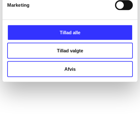
Artikler
Marketing
Alle registrerede artikler fordelt på udgivelser
Tillad alle
...
Tillad valgte
...
Afvis
...
...
...