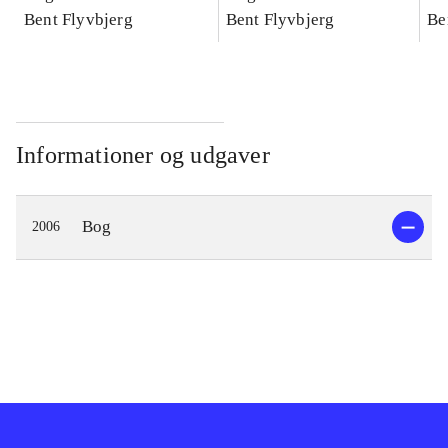
konkretes videnskab
Bent Flyvbjerg
konkretes videnskab
Bent Flyvbjerg
ko
Be
Informationer og udgaver
Bog
2006