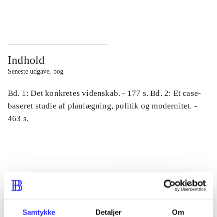
...
...
Indhold
Seneste udgave, bog
Bd. 1: Det konkretes videnskab. - 177 s. Bd. 2: Et case-
baseret studie af planlægning, politik og modernitet. -
463 s.
Tidsskrift
Artiklen er en del af
Samtykke
Detaljer
Om