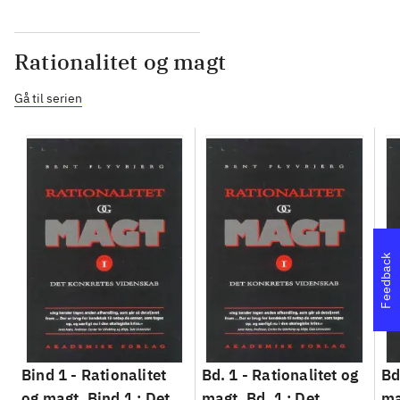
Rationalitet og magt
Gå til serien
Feedback
Bind 1 -
Rationalitet
Bd. 1 -
Rationalitet og
Bd
og magt. Bind 1 : Det
magt. Bd. 1 : Det
ma