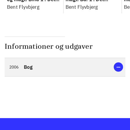
konkretes videnskab
Bent Flyvbjerg
konkretes videnskab
Bent Flyvbjerg
ko
Be
Informationer og udgaver
Bog
2006