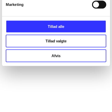
Artikler
Marketing
Alle registrerede artikler fordelt på udgivelser
Tillad alle
...
Tillad valgte
...
Afvis
...
...
...