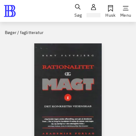
Søg
Log ind
Husk
Menu
Bøger / faglitteratur