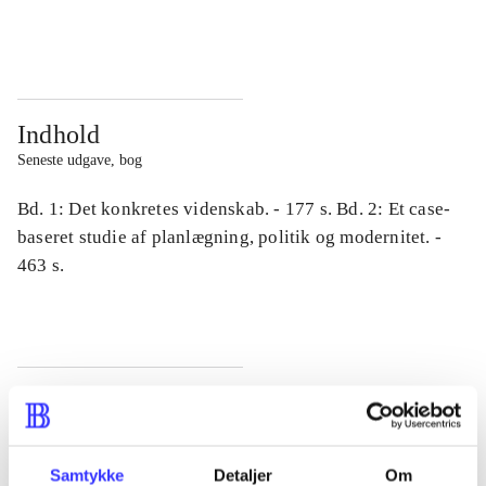
...
...
Indhold
Seneste udgave, bog
Bd. 1: Det konkretes videnskab. - 177 s. Bd. 2: Et case-
baseret studie af planlægning, politik og modernitet. -
463 s.
Tidsskrift
Artiklen er en del af
Samtykke
Detaljer
Om