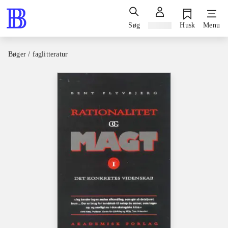
Søg
Log ind
Husk
Menu
Bøger / faglitteratur