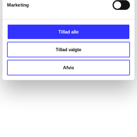
Artikler
Marketing
Alle registrerede artikler fordelt på udgivelser
Tillad alle
...
Tillad valgte
...
Afvis
...
...
...