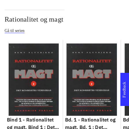
Rationalitet og magt
Gå til serien
Feedback
Bind 1 -
Rationalitet
Bd. 1 -
Rationalitet og
Bd
og magt. Bind 1 : Det
magt. Bd. 1 : Det
ma