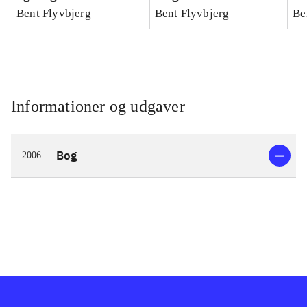
konkretes videnskab
konkretes videnskab
ko
Bent Flyvbjerg
Bent Flyvbjerg
Be
Informationer og udgaver
Bog
2006