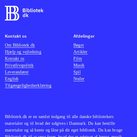
Kontakt os
Afdelinger
Om Bibliotek.dk
Bøger
Hjælp og vejledning
Artikler
Kontakt os
Film
Privatlivspolitik
Musik
Leverandører
Spil
English
Noder
Tilgængelighedserklæring
Bibliotek.dk er en samlet indgang til alle danske bibliotekers
materialer og til hvad der udgives i Danmark. Du kan bestille
materialer og så hente og låne på dit eget bibliotek. Du kan bruge
Bibliotek.dk til at søge frem, hvad der er udgivet af bøger, musik,