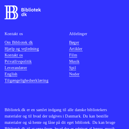
Kontakt os
Afdelinger
Om Bibliotek.dk
Bøger
Hjælp og vejledning
Artikler
Kontakt os
Film
Privatlivspolitik
Musik
Leverandører
Spil
English
Noder
Tilgængelighedserklæring
Bibliotek.dk er en samlet indgang til alle danske bibliotekers
materialer og til hvad der udgives i Danmark. Du kan bestille
materialer og så hente og låne på dit eget bibliotek. Du kan bruge
Bibliotek.dk til at søge frem, hvad der er udgivet af bøger, musik,