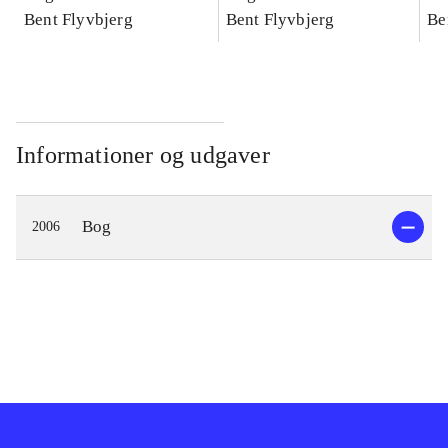
konkretes videnskab
Bent Flyvbjerg
konkretes videnskab
Bent Flyvbjerg
ko
Be
Informationer og udgaver
Bog
2006