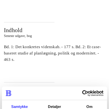
...
...
Indhold
Seneste udgave, bog
Bd. 1: Det konkretes videnskab. - 177 s. Bd. 2: Et case-
baseret studie af planlægning, politik og modernitet. -
463 s.
Tidsskrift
Artiklen er en del af
Samtykke
Detaljer
Om