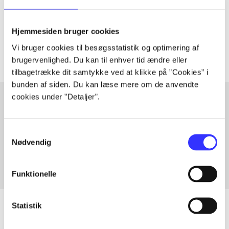
lorem ipsum dolor sit amet ...
Tidsskrift
Hjemmesiden bruger cookies
Artiklerne i
handler ofte om
Vi bruger cookies til besøgsstatistik og optimering af
brugervenlighed. Du kan til enhver tid ændre eller
tilbagetrække dit samtykke ved at klikke på ”Cookies” i
bunden af siden. Du kan læse mere om de anvendte
cookies under ”Detaljer”.
Artikler med samme emner
Samtykkevalg
Fra
Nødvendig
Funktionelle
Statistik