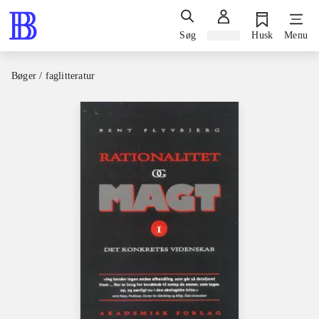
Søg
Log ind
Husk
Menu
Bøger / faglitteratur