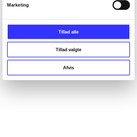
Artikler
Marketing
Alle registrerede artikler fordelt på udgivelser
Tillad alle
...
Tillad valgte
...
Afvis
...
...
...