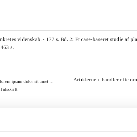
...
nkretes videnskab. - 177 s. Bd. 2: Et case-baseret studie af pl
 463 s.
Artiklerne i
handler ofte om
lorem ipsum dolor sit amet ...
Tidsskrift