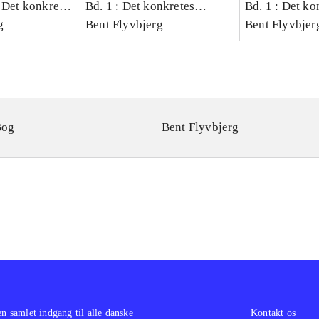
 Det konkretes
Bd. 1 : Det konkretes
Bd. 1 : Det ko
g
videnskab
Bent Flyvbjerg
videnskab
Bent Flyvbjer
Bog
Bent Flyvbjerg
en samlet indgang til alle danske
Kontakt os