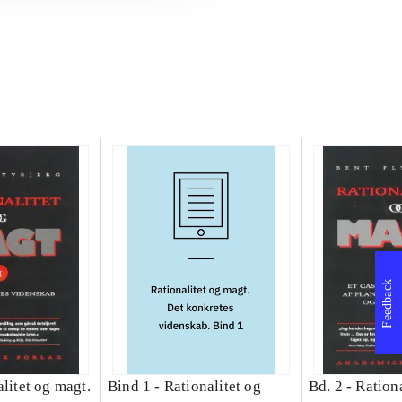
Feedback
litet og magt.
Bind 1 -
Rationalitet og
Bd. 2 -
Rationa