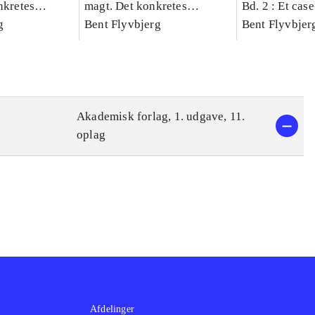
nkretes
magt. Det konkretes
Bd. 2 : Et cas
g
videnskab. Bind 1
Bent Flyvbjerg
studie af plan
Bent Flyvbjer
politik og mod
Akademisk forlag, 1. udgave, 11.
oplag
Afdelinger