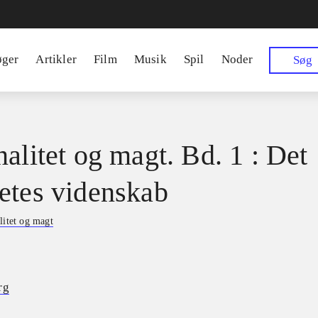
øger
Artikler
Film
Musik
Spil
Noder
Søg
nalitet og magt. Bd. 1 : Det
etes videnskab
litet og magt
rg