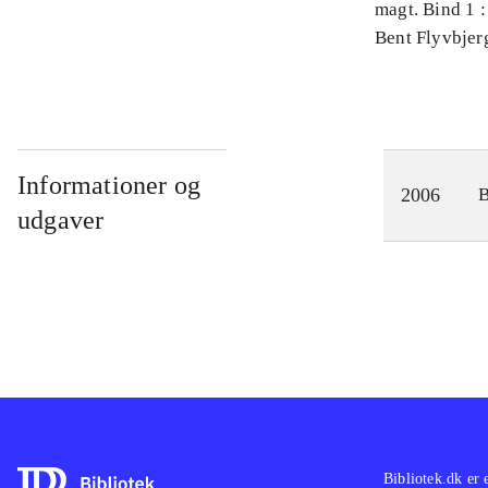
magt. Bind 1 :
videnskab
Bent Flyvbjer
Informationer og
2006
udgaver
Bibliotek.dk er 