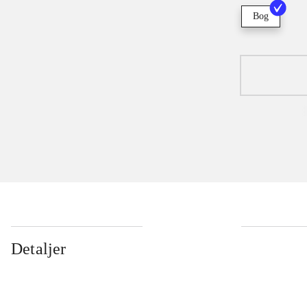
Bog
Detaljer
...
...
...