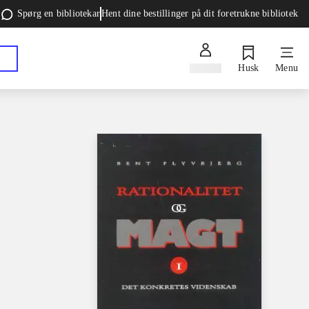
Spørg en bibliotekar
Hent dine bestillinger på dit foretrukne bibliotek
Log ind
Husk
Menu