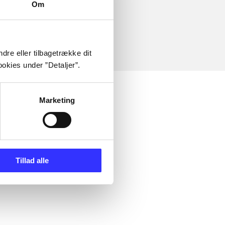
Om
dre eller tilbagetrække dit
okies under ”Detaljer”.
Marketing
Tillad alle