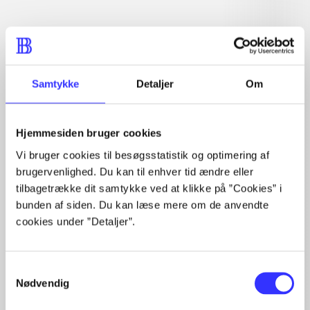
Artiklen er en del af
lorem ipsum dolor sit amet ...
Tidsskrift
Samtykke
Detaljer
Om
Artiklerne i
handler ofte om
Hjemmesiden bruger cookies
Vi bruger cookies til besøgsstatistik og optimering af
brugervenlighed. Du kan til enhver tid ændre eller
tilbagetrække dit samtykke ved at klikke på ”Cookies” i
Artikler med samme emner
bunden af siden. Du kan læse mere om de anvendte
cookies under ”Detaljer”.
Fra
Samtykkevalg
Nødvendig