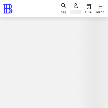
Søg
Log ind
Husk
Menu
Bøger / faglitteratur