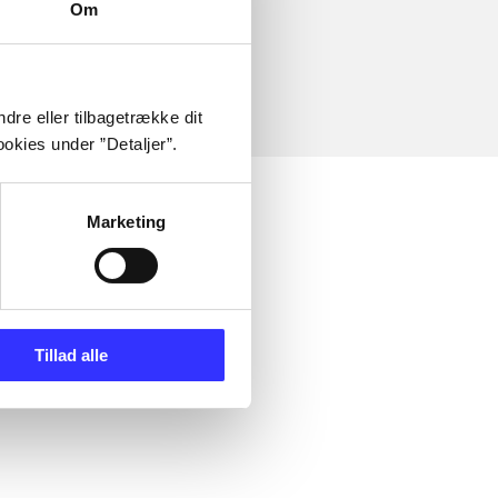
Om
dre eller tilbagetrække dit
okies under ”Detaljer”.
Marketing
Tillad alle