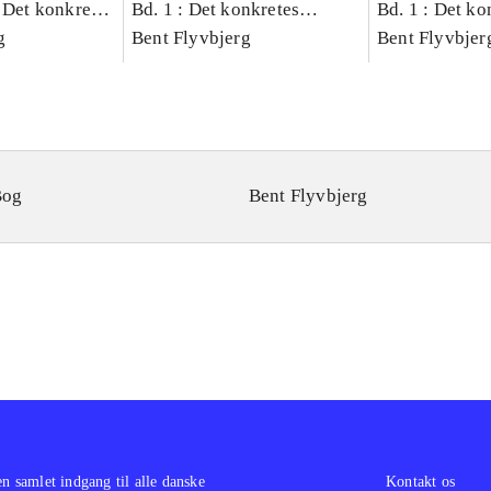
 Det konkretes
Bd. 1 : Det konkretes
Bd. 1 : Det ko
g
videnskab
Bent Flyvbjerg
videnskab
Bent Flyvbjer
Bog
Bent Flyvbjerg
en samlet indgang til alle danske
Kontakt os