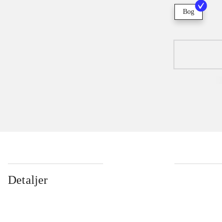
Bog
Detaljer
...
...
...