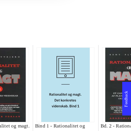
Feedback
litet og magt.
Bind 1 -
Rationalitet og
Bd. 2 -
Rationa