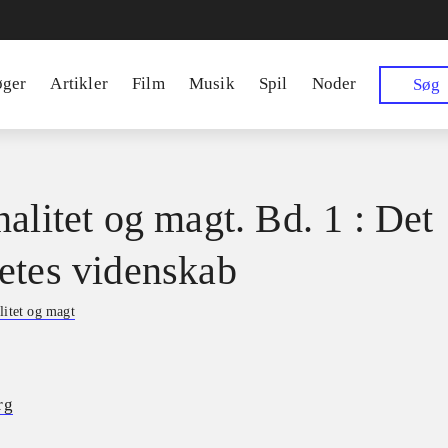
øger
Artikler
Film
Musik
Spil
Noder
Søg
nalitet og magt. Bd. 1 : Det
etes videnskab
litet og magt
rg