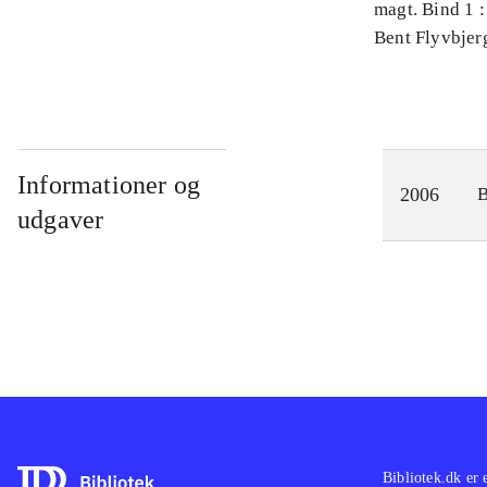
magt. Bind 1 :
videnskab
Bent Flyvbjer
Informationer og
2006
udgaver
Bibliotek.dk er 