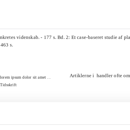
...
nkretes videnskab. - 177 s. Bd. 2: Et case-baseret studie af pl
 463 s.
Artiklerne i
handler ofte om
lorem ipsum dolor sit amet ...
Tidsskrift