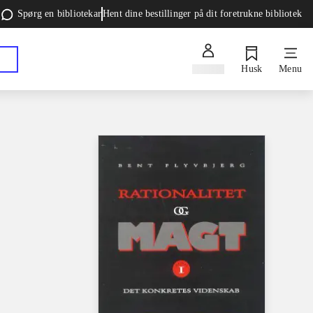
Spørg en bibliotekar
Hent dine bestillinger på dit foretrukne bibliotek
Log ind
Husk
Menu