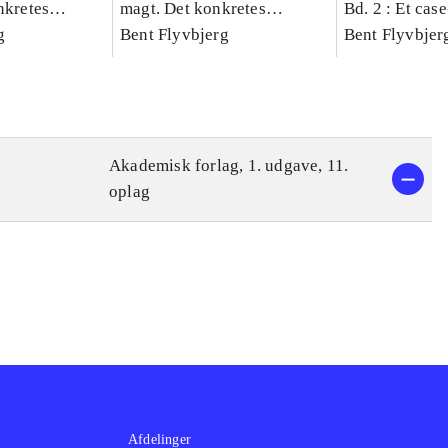
nkretes
magt. Det konkretes
Bd. 2 : Et cas
g
videnskab. Bind 1
Bent Flyvbjerg
studie af plan
Bent Flyvbjer
politik og mod
Akademisk forlag, 1. udgave, 11.
oplag
Afdelinger