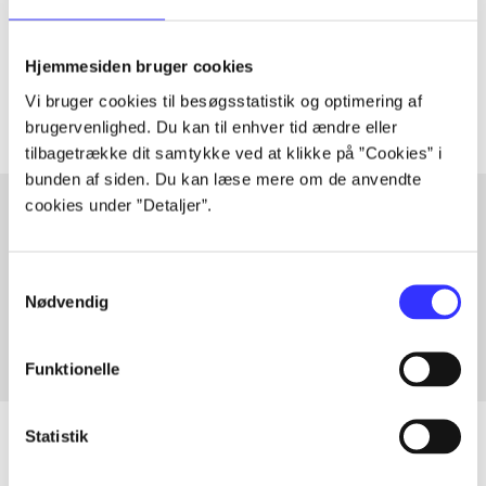
lorem ipsum dolor sit amet ...
Tidsskrift
Hjemmesiden bruger cookies
Artiklerne i
handler ofte om
Vi bruger cookies til besøgsstatistik og optimering af
brugervenlighed. Du kan til enhver tid ændre eller
tilbagetrække dit samtykke ved at klikke på ”Cookies” i
bunden af siden. Du kan læse mere om de anvendte
cookies under ”Detaljer”.
Artikler med samme emner
Samtykkevalg
Fra
Nødvendig
Funktionelle
Statistik