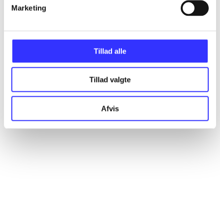
Artikler
Marketing
Alle registrerede artikler fordelt på udgivelser
Tillad alle
...
Tillad valgte
...
Afvis
...
...
...