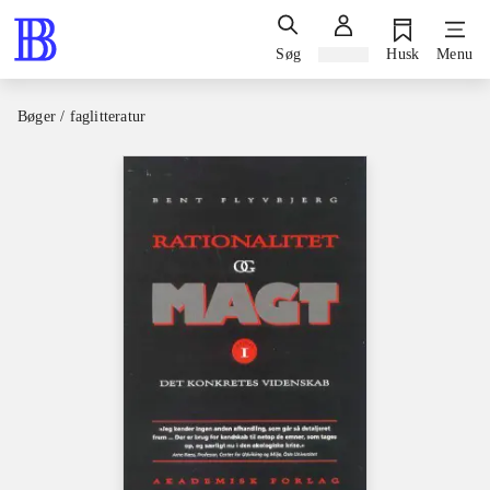
Søg
Log ind
Husk
Menu
Bøger / faglitteratur