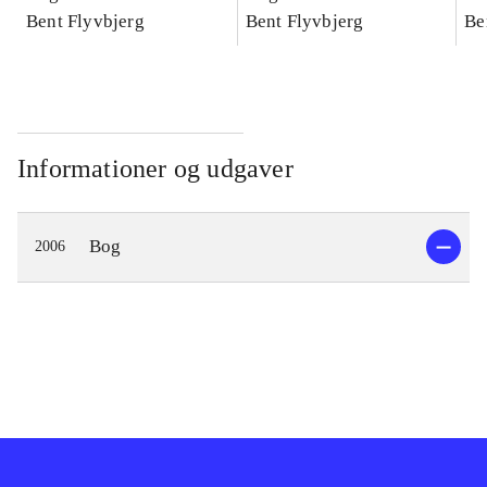
konkretes videnskab
Bent Flyvbjerg
konkretes videnskab
Bent Flyvbjerg
ko
Be
Informationer og udgaver
Bog
2006