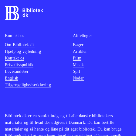
Kontakt os
Afdelinger
Om Bibliotek.dk
Bøger
Hjælp og vejledning
Artikler
Kontakt os
Film
Privatlivspolitik
Musik
Leverandører
Spil
English
Noder
Tilgængelighedserklæring
Bibliotek.dk er en samlet indgang til alle danske bibliotekers
materialer og til hvad der udgives i Danmark. Du kan bestille
materialer og så hente og låne på dit eget bibliotek. Du kan bruge
Bibliotek.dk til at søge frem, hvad der er udgivet af bøger, musik,