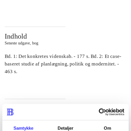
...
...
Indhold
Seneste udgave, bog
Bd. 1: Det konkretes videnskab. - 177 s. Bd. 2: Et case-
baseret studie af planlægning, politik og modernitet. -
463 s.
Tidsskrift
Artiklen er en del af
Samtykke
Detaljer
Om