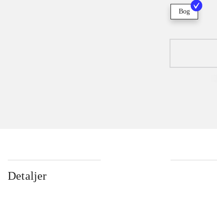
Bog
Detaljer
...
...
...