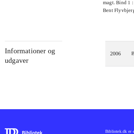
magt. Bind 1 :
videnskab
Bent Flyvbjer
Informationer og
2006
udgaver
Bibliotek.dk er 