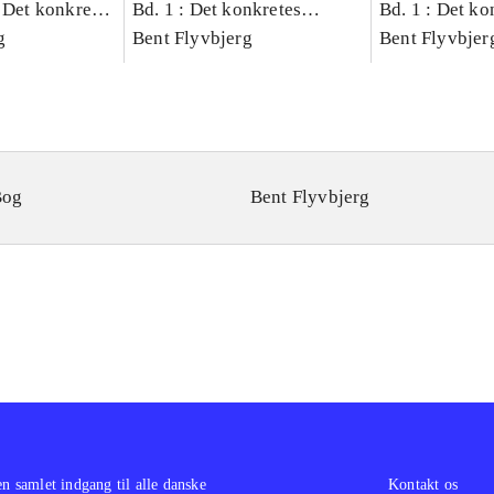
 Det konkretes
Bd. 1 : Det konkretes
Bd. 1 : Det ko
g
videnskab
Bent Flyvbjerg
videnskab
Bent Flyvbjer
Bog
Bent Flyvbjerg
en samlet indgang til alle danske
Kontakt os