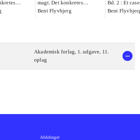
nkretes
magt. Det konkretes
Bd. 2 : Et cas
g
videnskab. Bind 1
Bent Flyvbjerg
studie af plan
Bent Flyvbjer
politik og mod
Akademisk forlag, 1. udgave, 11.
oplag
Afdelinger