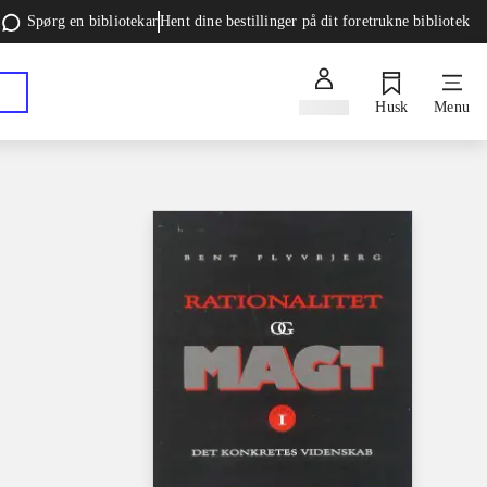
Spørg en bibliotekar
Hent dine bestillinger på dit foretrukne bibliotek
Log ind
Husk
Menu