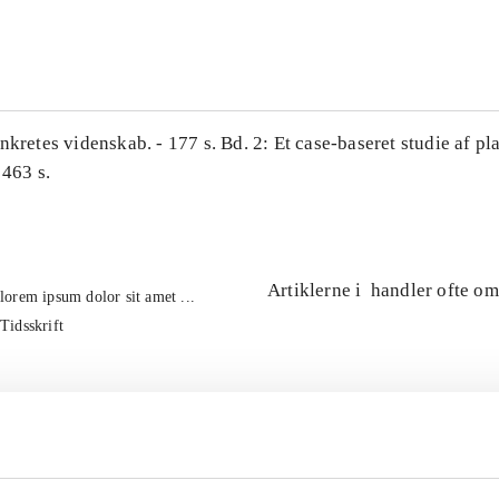
...
nkretes videnskab. - 177 s. Bd. 2: Et case-baseret studie af pl
 463 s.
Artiklerne i
handler ofte om
lorem ipsum dolor sit amet ...
Tidsskrift