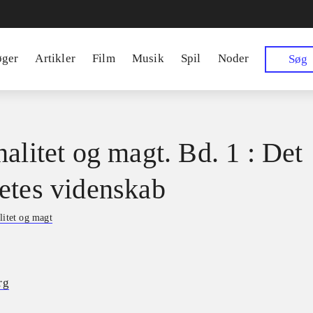
øger
Artikler
Film
Musik
Spil
Noder
Søg
nalitet og magt. Bd. 1 : Det
etes videnskab
litet og magt
rg