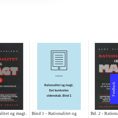
Feedback
litet og magt.
Bind 1 -
Rationalitet og
Bd. 2 -
Rationa