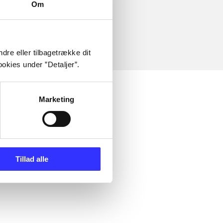
Om
dre eller tilbagetrække dit
okies under ”Detaljer”.
Marketing
Tillad alle