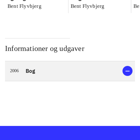
konkretes videnskab
konkretes videnskab
ko
Bent Flyvbjerg
Bent Flyvbjerg
Be
Informationer og udgaver
Bog
2006