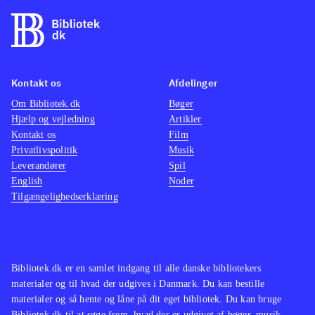
Kontakt os
Afdelinger
Om Bibliotek.dk
Bøger
Hjælp og vejledning
Artikler
Kontakt os
Film
Privatlivspolitik
Musik
Leverandører
Spil
English
Noder
Tilgængelighedserklæring
Bibliotek.dk er en samlet indgang til alle danske bibliotekers
materialer og til hvad der udgives i Danmark. Du kan bestille
materialer og så hente og låne på dit eget bibliotek. Du kan bruge
Bibliotek.dk til at søge frem, hvad der er udgivet af bøger, musik,