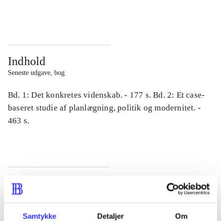
...
...
Indhold
Seneste udgave, bog
Bd. 1: Det konkretes videnskab. - 177 s. Bd. 2: Et case-
baseret studie af planlægning, politik og modernitet. -
463 s.
Tidsskrift
Artiklen er en del af
Samtykke
Detaljer
Om