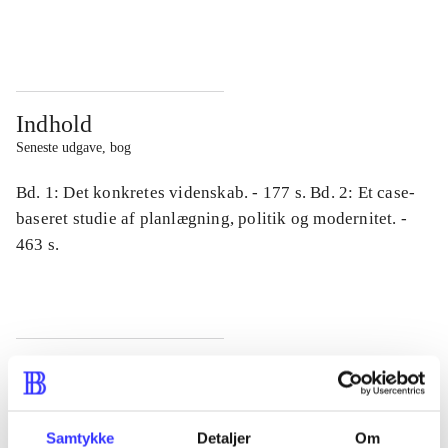
...
...
Indhold
Seneste udgave, bog
Bd. 1: Det konkretes videnskab. - 177 s. Bd. 2: Et case-
baseret studie af planlægning, politik og modernitet. -
463 s.
Tidsskrift
Artiklen er en del af
Samtykke
Detaljer
Om