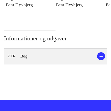
konkretes videnskab
Bent Flyvbjerg
konkretes videnskab
Bent Flyvbjerg
ko
Be
Informationer og udgaver
Bog
2006