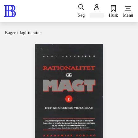
Søg
Log ind
Husk
Menu
Bøger / faglitteratur