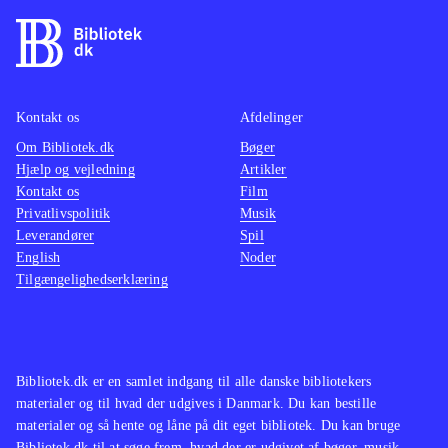
Kontakt os
Afdelinger
Om Bibliotek.dk
Bøger
Hjælp og vejledning
Artikler
Kontakt os
Film
Privatlivspolitik
Musik
Leverandører
Spil
English
Noder
Tilgængelighedserklæring
Bibliotek.dk er en samlet indgang til alle danske bibliotekers
materialer og til hvad der udgives i Danmark. Du kan bestille
materialer og så hente og låne på dit eget bibliotek. Du kan bruge
Bibliotek.dk til at søge frem, hvad der er udgivet af bøger, musik,