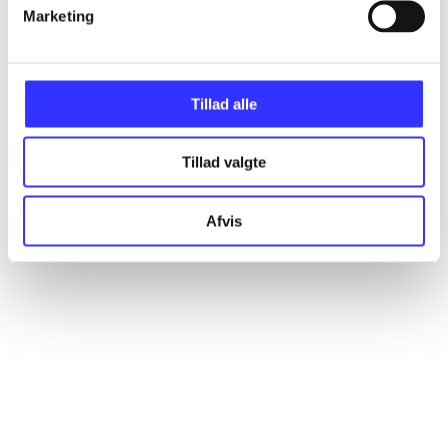
Artikler
Marketing
Alle registrerede artikler fordelt på udgivelser
Tillad alle
...
Tillad valgte
...
Afvis
...
...
...