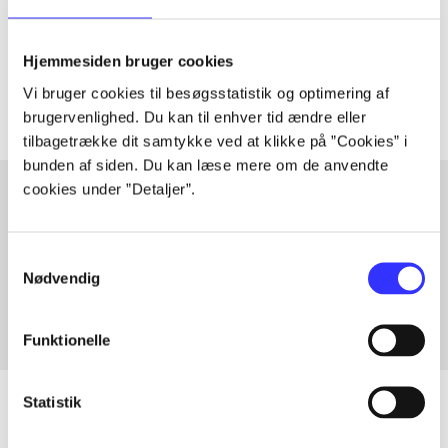
lorem ipsum dolor sit amet ...
Tidsskrift
Hjemmesiden bruger cookies
Artiklerne i
handler ofte om
Vi bruger cookies til besøgsstatistik og optimering af
brugervenlighed. Du kan til enhver tid ændre eller
tilbagetrække dit samtykke ved at klikke på ”Cookies” i
bunden af siden. Du kan læse mere om de anvendte
cookies under ”Detaljer”.
Artikler med samme emner
Samtykkevalg
Fra
Nødvendig
Funktionelle
Statistik