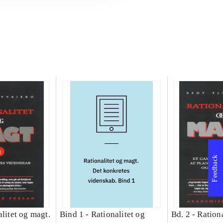
Feedback
litet og magt.
Bind 1 -
Rationalitet og
Bd. 2 -
Rationa