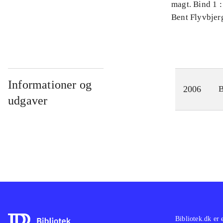
magt. Bind 1 :
videnskab
Bent Flyvbjer
Informationer og
2006
udgaver
Bibliotek.dk er 