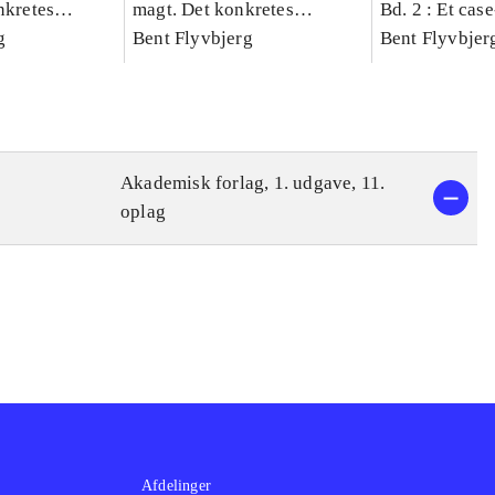
nkretes
magt. Det konkretes
Bd. 2 : Et cas
g
videnskab. Bind 1
Bent Flyvbjerg
studie af plan
Bent Flyvbjer
politik og mod
Akademisk forlag, 1. udgave, 11.
oplag
Afdelinger