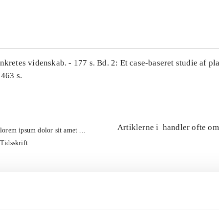
...
nkretes videnskab. - 177 s. Bd. 2: Et case-baseret studie af pl
 463 s.
Artiklerne i
handler ofte om
lorem ipsum dolor sit amet ...
Tidsskrift