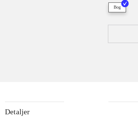
Bog
Detaljer
...
...
...