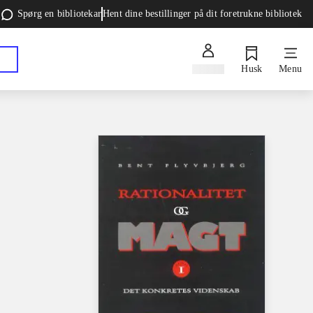
Spørg en bibliotekar
Hent dine bestillinger på dit foretrukne bibliotek
Log ind
Husk
Menu