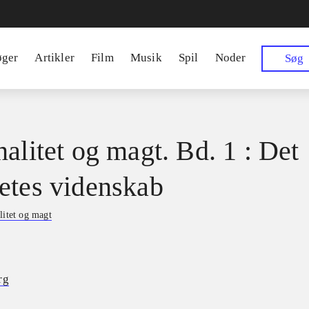
øger
Artikler
Film
Musik
Spil
Noder
Søg
nalitet og magt. Bd. 1 : Det
etes videnskab
litet og magt
rg