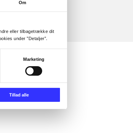
Om
dre eller tilbagetrække dit
okies under ”Detaljer”.
Marketing
Tillad alle