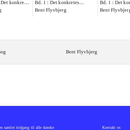
 Det konkretes
Bd. 1 : Det konkretes
Bd. 1 : Det ko
g
videnskab
Bent Flyvbjerg
videnskab
Bent Flyvbjer
Bog
Bent Flyvbjerg
en samlet indgang til alle danske
Kontakt os