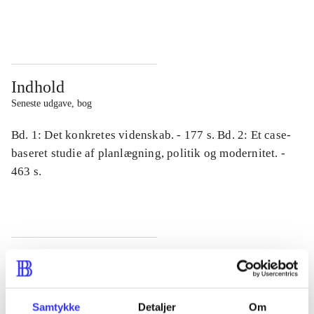
...
...
Indhold
Seneste udgave, bog
Bd. 1: Det konkretes videnskab. - 177 s. Bd. 2: Et case-
baseret studie af planlægning, politik og modernitet. -
463 s.
Tidsskrift
Artiklen er en del af
Samtykke
Detaljer
Om