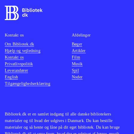
Kontakt os
Afdelinger
Om Bibliotek.dk
Bøger
Hjælp og vejledning
Artikler
Kontakt os
Film
Privatlivspolitik
Musik
Leverandører
Spil
English
Noder
Tilgængelighedserklæring
Bibliotek.dk er en samlet indgang til alle danske bibliotekers
materialer og til hvad der udgives i Danmark. Du kan bestille
materialer og så hente og låne på dit eget bibliotek. Du kan bruge
Bibliotek.dk til at søge frem, hvad der er udgivet af bøger, musik,