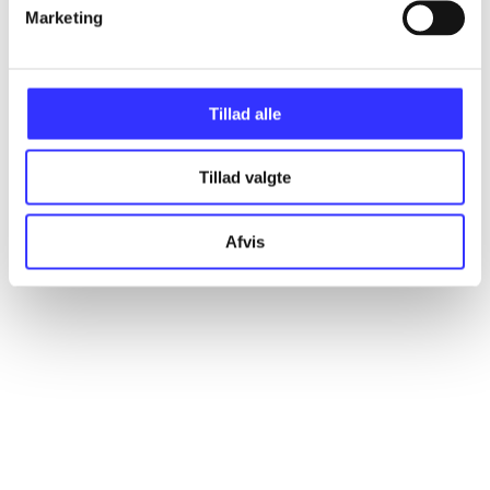
Artikler
Marketing
Alle registrerede artikler fordelt på udgivelser
Tillad alle
...
Tillad valgte
...
Afvis
...
...
...