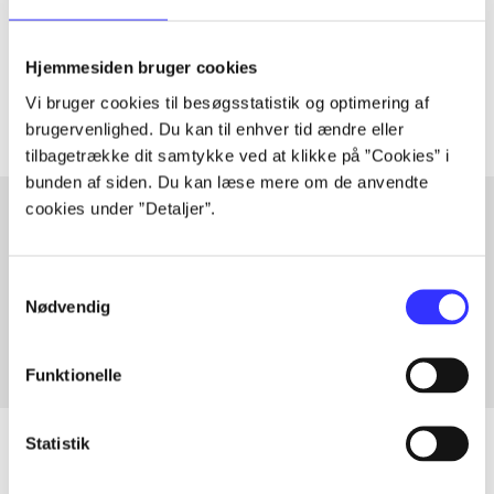
lorem ipsum dolor sit amet ...
Tidsskrift
Hjemmesiden bruger cookies
Artiklerne i
handler ofte om
Vi bruger cookies til besøgsstatistik og optimering af
brugervenlighed. Du kan til enhver tid ændre eller
tilbagetrække dit samtykke ved at klikke på ”Cookies” i
bunden af siden. Du kan læse mere om de anvendte
cookies under ”Detaljer”.
Artikler med samme emner
Samtykkevalg
Fra
Nødvendig
Funktionelle
Statistik