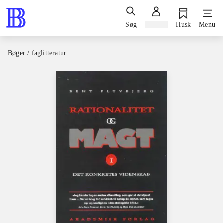
Søg
Log ind
Husk
Menu
Bøger / faglitteratur