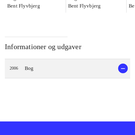
konkretes videnskab
Bent Flyvbjerg
konkretes videnskab
Bent Flyvbjerg
ko
Be
Informationer og udgaver
Bog
2006