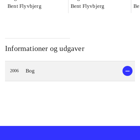
konkretes videnskab
Bent Flyvbjerg
konkretes videnskab
Bent Flyvbjerg
ko
Be
Informationer og udgaver
Bog
2006