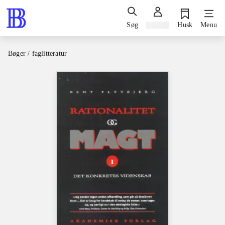
Søg
Log ind
Husk
Menu
Bøger / faglitteratur