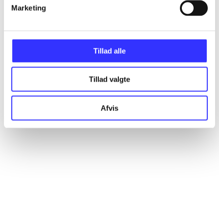
Artikler
Marketing
Alle registrerede artikler fordelt på udgivelser
Tillad alle
...
Tillad valgte
...
Afvis
...
...
...