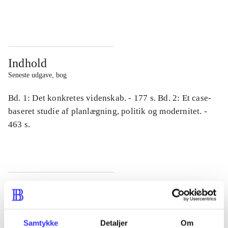
...
...
Indhold
Seneste udgave, bog
Bd. 1: Det konkretes videnskab. - 177 s. Bd. 2: Et case-
baseret studie af planlægning, politik og modernitet. -
463 s.
Tidsskrift
Artiklen er en del af
Samtykke
Detaljer
Om