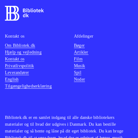
Kontakt os
Afdelinger
Om Bibliotek.dk
Bøger
Hjælp og vejledning
Artikler
Kontakt os
Film
Privatlivspolitik
Musik
Leverandører
Spil
English
Noder
Tilgængelighedserklæring
Bibliotek.dk er en samlet indgang til alle danske bibliotekers
materialer og til hvad der udgives i Danmark. Du kan bestille
materialer og så hente og låne på dit eget bibliotek. Du kan bruge
Bibliotek.dk til at søge frem, hvad der er udgivet af bøger, musik,