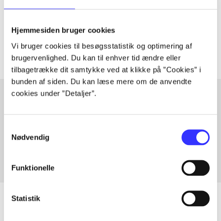
lorem ipsum dolor sit amet ...
Tidsskrift
Hjemmesiden bruger cookies
Artiklerne i
handler ofte om
Vi bruger cookies til besøgsstatistik og optimering af
brugervenlighed. Du kan til enhver tid ændre eller
tilbagetrække dit samtykke ved at klikke på ”Cookies” i
bunden af siden. Du kan læse mere om de anvendte
cookies under ”Detaljer”.
Artikler med samme emner
Samtykkevalg
Fra
Nødvendig
Funktionelle
Statistik