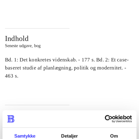
...
...
Indhold
Seneste udgave, bog
Bd. 1: Det konkretes videnskab. - 177 s. Bd. 2: Et case-
baseret studie af planlægning, politik og modernitet. -
463 s.
Tidsskrift
Artiklen er en del af
Samtykke
Detaljer
Om