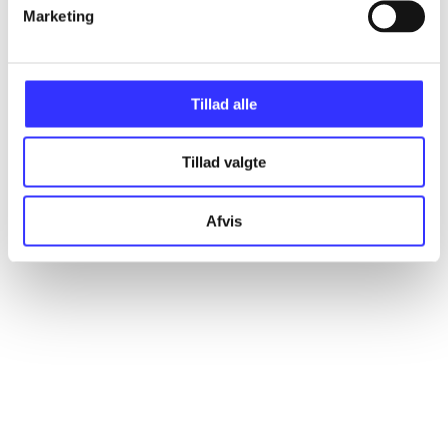
Artikler
Marketing
Alle registrerede artikler fordelt på udgivelser
Tillad alle
...
Tillad valgte
...
Afvis
...
...
...