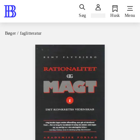
Søg
Log ind
Husk
Menu
Bøger / faglitteratur