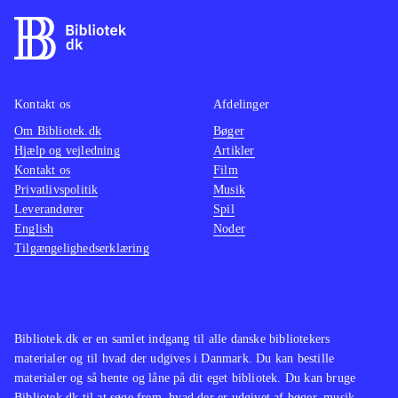
Kontakt os
Afdelinger
Om Bibliotek.dk
Bøger
Hjælp og vejledning
Artikler
Kontakt os
Film
Privatlivspolitik
Musik
Leverandører
Spil
English
Noder
Tilgængelighedserklæring
Bibliotek.dk er en samlet indgang til alle danske bibliotekers
materialer og til hvad der udgives i Danmark. Du kan bestille
materialer og så hente og låne på dit eget bibliotek. Du kan bruge
Bibliotek.dk til at søge frem, hvad der er udgivet af bøger, musik,