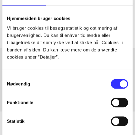
lorem ipsum dolor sit amet ...
Tidsskrift
Hjemmesiden bruger cookies
Artiklerne i
handler ofte om
Vi bruger cookies til besøgsstatistik og optimering af
brugervenlighed. Du kan til enhver tid ændre eller
tilbagetrække dit samtykke ved at klikke på ”Cookies” i
bunden af siden. Du kan læse mere om de anvendte
cookies under ”Detaljer”.
Artikler med samme emner
Samtykkevalg
Fra
Nødvendig
Funktionelle
Statistik