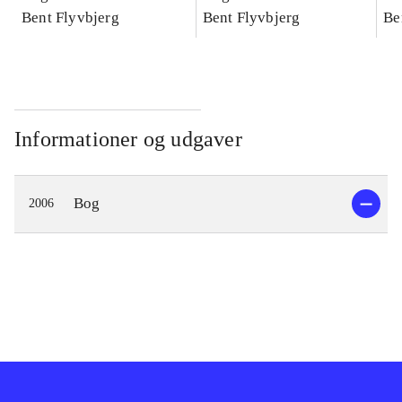
konkretes videnskab
Bent Flyvbjerg
konkretes videnskab
Bent Flyvbjerg
ko
Be
Informationer og udgaver
Bog
2006