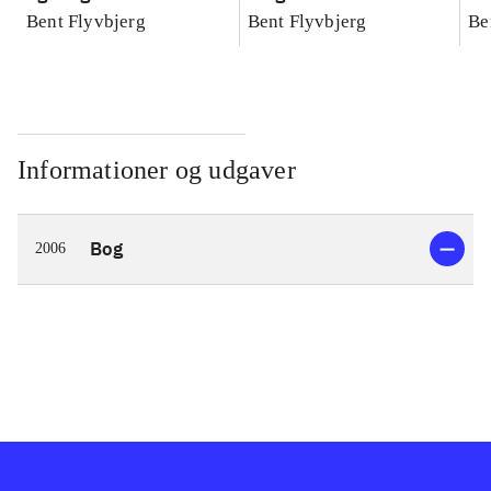
konkretes videnskab
konkretes videnskab
ko
Bent Flyvbjerg
Bent Flyvbjerg
Be
Informationer og udgaver
Bog
2006