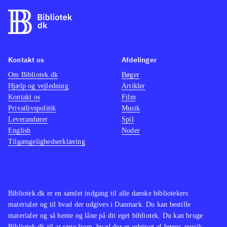
Kontakt os
Afdelinger
Om Bibliotek.dk
Bøger
Hjælp og vejledning
Artikler
Kontakt os
Film
Privatlivspolitik
Musik
Leverandører
Spil
English
Noder
Tilgængelighedserklæring
Bibliotek.dk er en samlet indgang til alle danske bibliotekers
materialer og til hvad der udgives i Danmark. Du kan bestille
materialer og så hente og låne på dit eget bibliotek. Du kan bruge
Bibliotek.dk til at søge frem, hvad der er udgivet af bøger, musik,