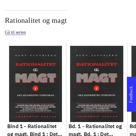
Rationalitet og magt
Gå til serien
Feedback
Bind 1 -
Rationalitet
Bd. 1 -
Rationalitet og
Bd
og magt. Bind 1 : Det
magt. Bd. 1 : Det
ma