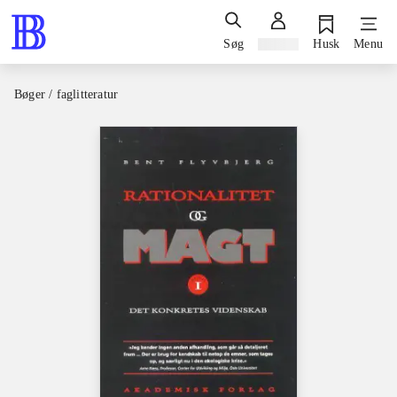
Søg
Log ind
Husk
Menu
Bøger / faglitteratur