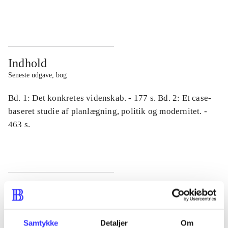
...
...
Indhold
Seneste udgave, bog
Bd. 1: Det konkretes videnskab. - 177 s. Bd. 2: Et case-
baseret studie af planlægning, politik og modernitet. -
463 s.
Tidsskrift
Artiklen er en del af
Samtykke
Detaljer
Om