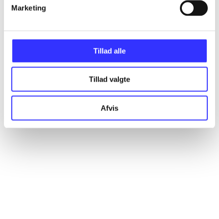
Artikler
Marketing
Alle registrerede artikler fordelt på udgivelser
Tillad alle
...
Tillad valgte
...
Afvis
...
...
...