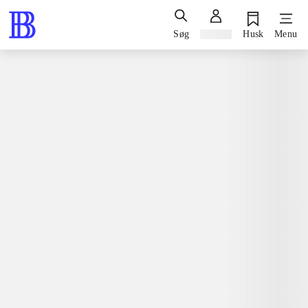
Søg
Log ind
Husk
Menu
Bøger / faglitteratur