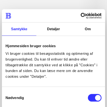
Artiklen er en del af
lorem ipsum dolor sit amet ...
Tidsskrift
Samtykke
Detaljer
Om
Artiklerne i
handler ofte om
Hjemmesiden bruger cookies
Vi bruger cookies til besøgsstatistik og optimering af
brugervenlighed. Du kan til enhver tid ændre eller
tilbagetrække dit samtykke ved at klikke på ”Cookies” i
Artikler med samme emner
bunden af siden. Du kan læse mere om de anvendte
cookies under ”Detaljer”.
Fra
Samtykkevalg
Nødvendig