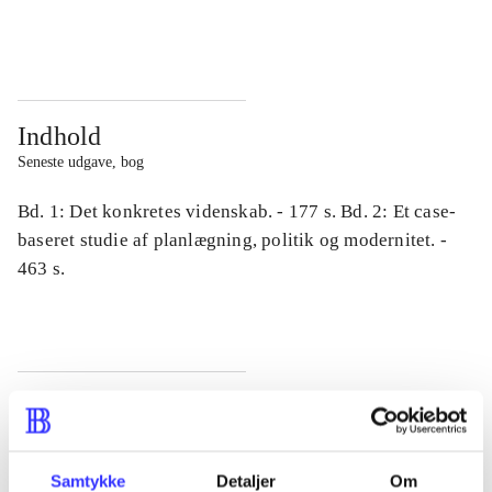
...
...
Indhold
Seneste udgave, bog
Bd. 1: Det konkretes videnskab. - 177 s. Bd. 2: Et case-
baseret studie af planlægning, politik og modernitet. -
463 s.
Tidsskrift
Artiklen er en del af
Samtykke
Detaljer
Om