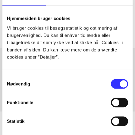
lorem ipsum dolor sit amet ...
Tidsskrift
Hjemmesiden bruger cookies
Artiklerne i
handler ofte om
Vi bruger cookies til besøgsstatistik og optimering af
brugervenlighed. Du kan til enhver tid ændre eller
tilbagetrække dit samtykke ved at klikke på ”Cookies” i
bunden af siden. Du kan læse mere om de anvendte
cookies under ”Detaljer”.
Artikler med samme emner
Samtykkevalg
Fra
Nødvendig
Funktionelle
Statistik