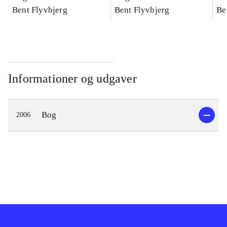
konkretes videnskab
Bent Flyvbjerg
konkretes videnskab
Bent Flyvbjerg
ko
Be
Informationer og udgaver
Bog
2006