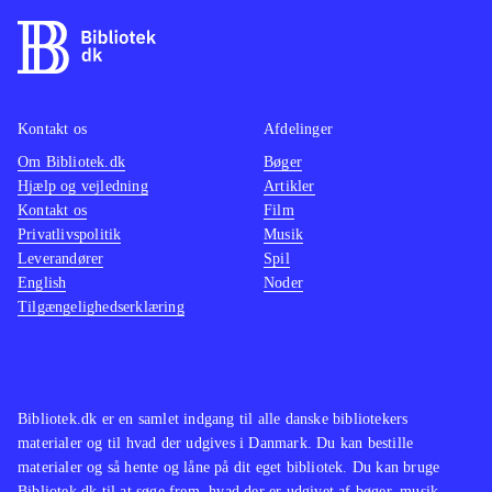
Kontakt os
Afdelinger
Om Bibliotek.dk
Bøger
Hjælp og vejledning
Artikler
Kontakt os
Film
Privatlivspolitik
Musik
Leverandører
Spil
English
Noder
Tilgængelighedserklæring
Bibliotek.dk er en samlet indgang til alle danske bibliotekers
materialer og til hvad der udgives i Danmark. Du kan bestille
materialer og så hente og låne på dit eget bibliotek. Du kan bruge
Bibliotek.dk til at søge frem, hvad der er udgivet af bøger, musik,