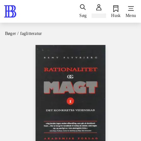
Søg
Log ind
Husk
Menu
Bøger / faglitteratur