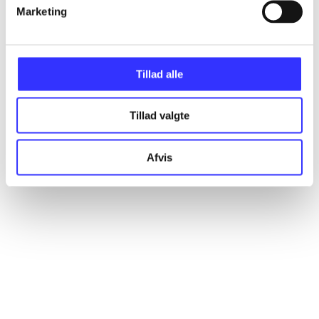
Artikler
Marketing
Alle registrerede artikler fordelt på udgivelser
Tillad alle
...
Tillad valgte
...
Afvis
...
...
...