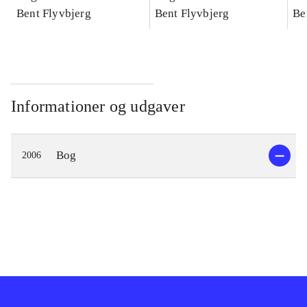
konkretes videnskab
Bent Flyvbjerg
konkretes videnskab
Bent Flyvbjerg
ko
Be
Informationer og udgaver
Bog
2006