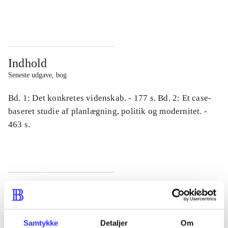
...
...
Indhold
Seneste udgave, bog
Bd. 1: Det konkretes videnskab. - 177 s. Bd. 2: Et case-
baseret studie af planlægning, politik og modernitet. -
463 s.
Tidsskrift
Artiklen er en del af
Samtykke
Detaljer
Om