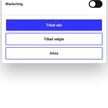
Artikler
Marketing
Alle registrerede artikler fordelt på udgivelser
Tillad alle
...
Tillad valgte
...
Afvis
...
...
...