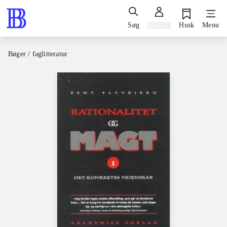
Søg
Log ind
Husk
Menu
Bøger / faglitteratur