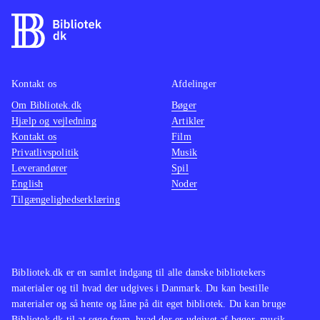
Kontakt os
Afdelinger
Om Bibliotek.dk
Bøger
Hjælp og vejledning
Artikler
Kontakt os
Film
Privatlivspolitik
Musik
Leverandører
Spil
English
Noder
Tilgængelighedserklæring
Bibliotek.dk er en samlet indgang til alle danske bibliotekers
materialer og til hvad der udgives i Danmark. Du kan bestille
materialer og så hente og låne på dit eget bibliotek. Du kan bruge
Bibliotek.dk til at søge frem, hvad der er udgivet af bøger, musik,