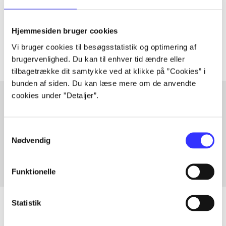
lorem ipsum dolor sit amet ...
Tidsskrift
Hjemmesiden bruger cookies
Artiklerne i
handler ofte om
Vi bruger cookies til besøgsstatistik og optimering af
brugervenlighed. Du kan til enhver tid ændre eller
tilbagetrække dit samtykke ved at klikke på ”Cookies” i
bunden af siden. Du kan læse mere om de anvendte
cookies under ”Detaljer”.
Artikler med samme emner
Samtykkevalg
Fra
Nødvendig
Funktionelle
Statistik