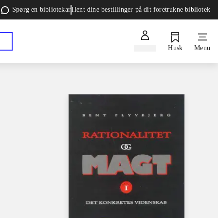
Spørg en bibliotekar
Hent dine bestillinger på dit foretrukne bibliotek
Log ind
Husk
Menu