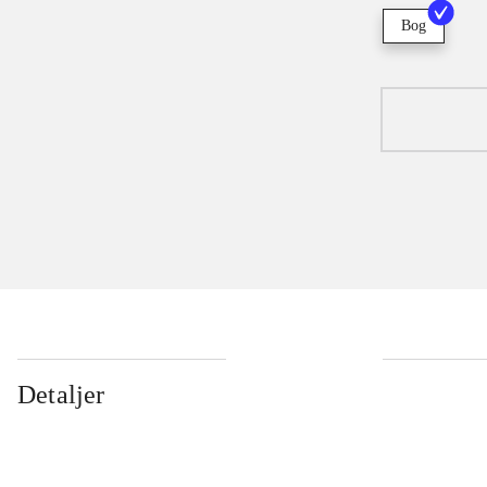
Bog
Detaljer
...
...
...