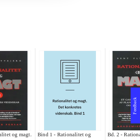
Feedback
litet og magt.
Bind 1 -
Rationalitet og
Bd. 2 -
Rationa