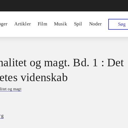
øger
Artikler
Film
Musik
Spil
Noder
Søg
nalitet og magt. Bd. 1 : Det
etes videnskab
litet og magt
rg