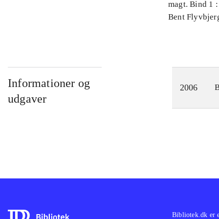
magt. Bind 1 :
videnskab
Bent Flyvbjer
Informationer og
2006
udgaver
Bibliotek.dk er 