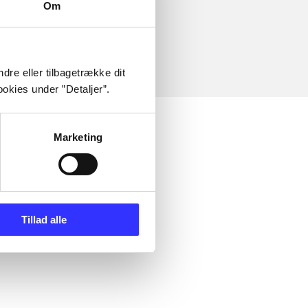
Om
dre eller tilbagetrække dit
okies under ”Detaljer”.
Marketing
Tillad alle