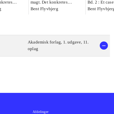
nkretes
magt. Det konkretes
Bd. 2 : Et cas
g
videnskab. Bind 1
Bent Flyvbjerg
studie af plan
Bent Flyvbjer
politik og mod
Akademisk forlag, 1. udgave, 11.
oplag
Afdelinger