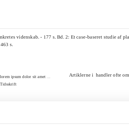
...
nkretes videnskab. - 177 s. Bd. 2: Et case-baseret studie af pl
 463 s.
Artiklerne i
handler ofte om
lorem ipsum dolor sit amet ...
Tidsskrift