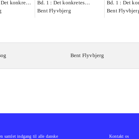
 Det konkretes
Bd. 1 : Det konkretes
Bd. 1 : Det ko
g
videnskab
Bent Flyvbjerg
videnskab
Bent Flyvbjer
Bog
Bent Flyvbjerg
en samlet indgang til alle danske
Kontakt os