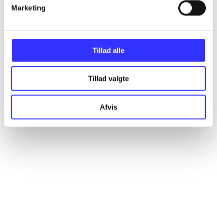
Artikler
Marketing
Alle registrerede artikler fordelt på udgivelser
Tillad alle
...
Tillad valgte
...
Afvis
...
...
...