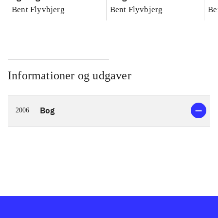
konkretes videnskab
konkretes videnskab
ko
Bent Flyvbjerg
Bent Flyvbjerg
Be
Informationer og udgaver
Bog
2006