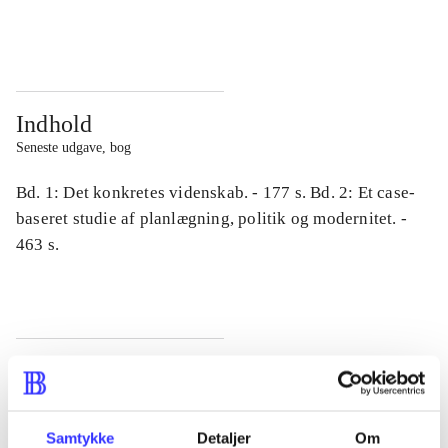
...
...
Indhold
Seneste udgave, bog
Bd. 1: Det konkretes videnskab. - 177 s. Bd. 2: Et case-
baseret studie af planlægning, politik og modernitet. -
463 s.
Tidsskrift
Artiklen er en del af
Samtykke
Detaljer
Om