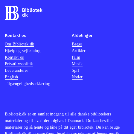
Kontakt os
Afdelinger
Om Bibliotek.dk
Bøger
Hjælp og vejledning
Artikler
Kontakt os
Film
Privatlivspolitik
Musik
Leverandører
Spil
English
Noder
Tilgængelighedserklæring
Bibliotek.dk er en samlet indgang til alle danske bibliotekers
materialer og til hvad der udgives i Danmark. Du kan bestille
materialer og så hente og låne på dit eget bibliotek. Du kan bruge
Bibliotek.dk til at søge frem, hvad der er udgivet af bøger, musik,