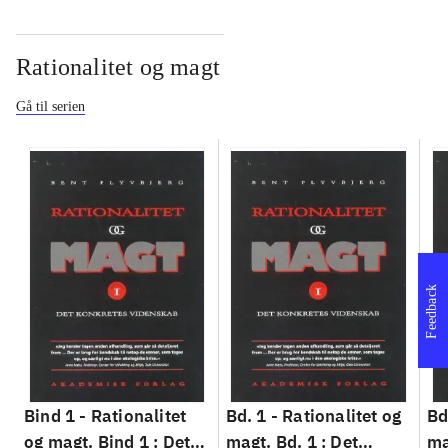
Rationalitet og magt
Gå til serien
Feedback
Bind 1 -
Rationalitet
Bd. 1 -
Rationalitet og
Bd
og magt. Bind 1 : Det
magt. Bd. 1 : Det
ma