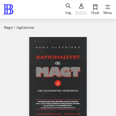
Søg
Log ind
Husk
Menu
Bøger / faglitteratur