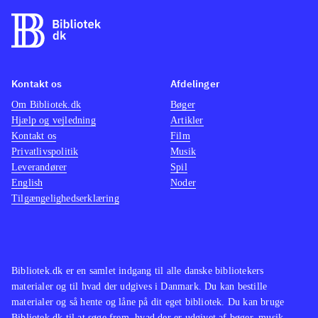
Kontakt os
Afdelinger
Om Bibliotek.dk
Bøger
Hjælp og vejledning
Artikler
Kontakt os
Film
Privatlivspolitik
Musik
Leverandører
Spil
English
Noder
Tilgængelighedserklæring
Bibliotek.dk er en samlet indgang til alle danske bibliotekers
materialer og til hvad der udgives i Danmark. Du kan bestille
materialer og så hente og låne på dit eget bibliotek. Du kan bruge
Bibliotek.dk til at søge frem, hvad der er udgivet af bøger, musik,