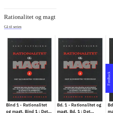
Rationalitet og magt
Gå til serien
Feedback
Bind 1 -
Rationalitet
Bd. 1 -
Rationalitet og
Bd
og magt. Bind 1 : Det
magt. Bd. 1 : Det
ma