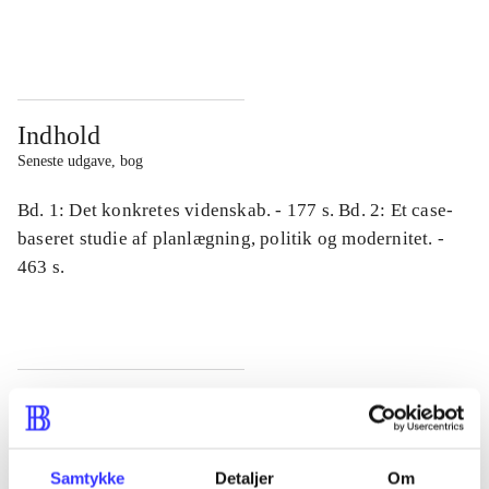
...
...
Indhold
Seneste udgave, bog
Bd. 1: Det konkretes videnskab. - 177 s. Bd. 2: Et case-
baseret studie af planlægning, politik og modernitet. -
463 s.
Tidsskrift
Artiklen er en del af
Samtykke
Detaljer
Om