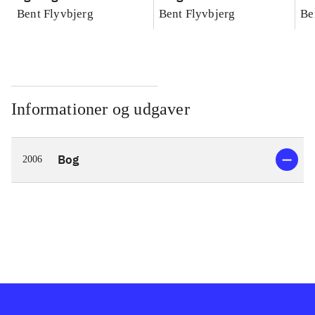
konkretes videnskab
konkretes videnskab
ko
Bent Flyvbjerg
Bent Flyvbjerg
Be
Informationer og udgaver
Bog
2006