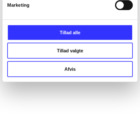
Artikler
Marketing
Alle registrerede artikler fordelt på udgivelser
Tillad alle
...
Tillad valgte
...
Afvis
...
...
...