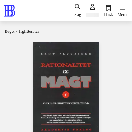
Søg
Log ind
Husk
Menu
Bøger / faglitteratur