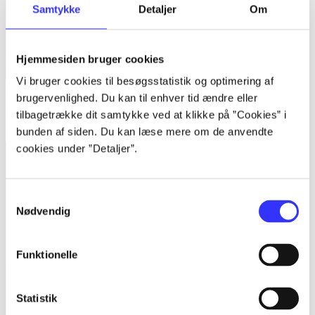
Samtykke
Detaljer
Om
Hjemmesiden bruger cookies
Vi bruger cookies til besøgsstatistik og optimering af
brugervenlighed. Du kan til enhver tid ændre eller
Bind 1 -
Rationalitet og magt. Bind 1 : Det konkretes videnskab
tilbagetrække dit samtykke ved at klikke på ”Cookies” i
Bent Flyvbjerg
bunden af siden. Du kan læse mere om de anvendte
cookies under ”Detaljer”.
Samtykkevalg
Nødvendig
Funktionelle
Statistik