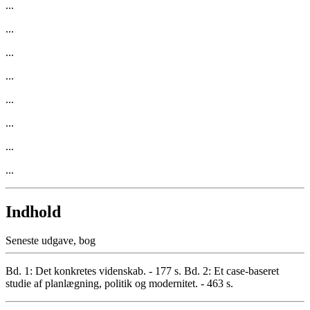
...
...
...
...
...
...
...
...
Indhold
Seneste udgave, bog
Bd. 1: Det konkretes videnskab. - 177 s. Bd. 2: Et case-baseret
studie af planlægning, politik og modernitet. - 463 s.