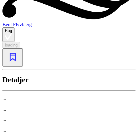
Bent Flyvbjerg
Bog
loading
Detaljer
...
...
...
...