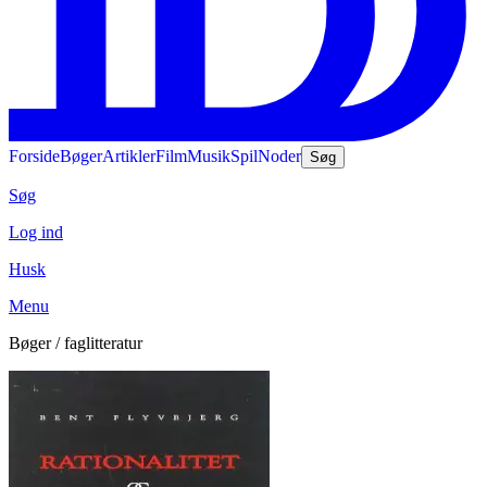
Forside
Bøger
Artikler
Film
Musik
Spil
Noder
Søg
Søg
Log ind
Husk
Menu
Bøger / faglitteratur