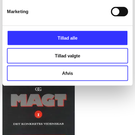
Marketing
Tillad alle
Bd. 1 -
Rationalitet og magt. Bd. 1 : Det konkretes videnskab
Bent Flyvbjerg
Tillad valgte
Afvis