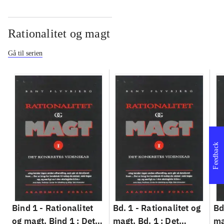
Rationalitet og magt
Gå til serien
Feedback
Bind 1 -
Rationalitet
Bd. 1 -
Rationalitet og
Bd
og magt. Bind 1 : Det
magt. Bd. 1 : Det
ma