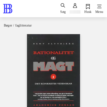
Søg
Log ind
Husk
Menu
Bøger / faglitteratur