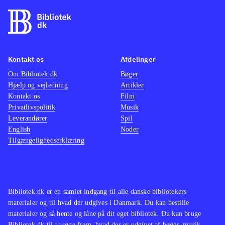
Kontakt os
Afdelinger
Om Bibliotek.dk
Bøger
Hjælp og vejledning
Artikler
Kontakt os
Film
Privatlivspolitik
Musik
Leverandører
Spil
English
Noder
Tilgængelighedserklæring
Bibliotek.dk er en samlet indgang til alle danske bibliotekers
materialer og til hvad der udgives i Danmark. Du kan bestille
materialer og så hente og låne på dit eget bibliotek. Du kan bruge
Bibliotek.dk til at søge frem, hvad der er udgivet af bøger, musik,