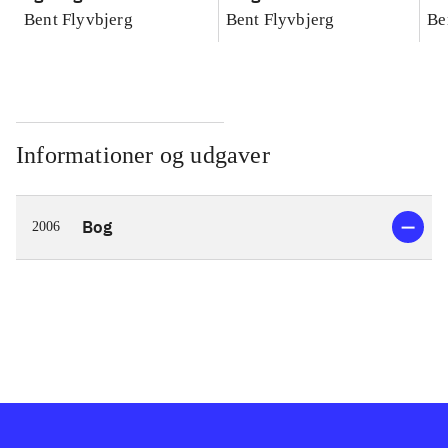
konkretes videnskab
konkretes videnskab
ko
Bent Flyvbjerg
Bent Flyvbjerg
Be
Informationer og udgaver
Bog
2006