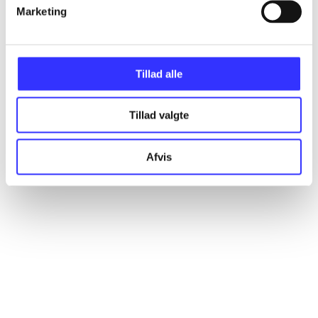
Artikler
Marketing
Alle registrerede artikler fordelt på udgivelser
Tillad alle
...
Tillad valgte
...
Afvis
...
...
...