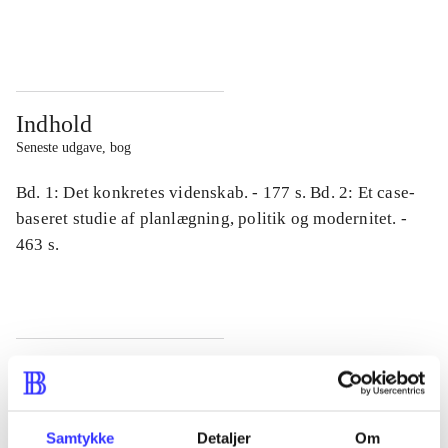
...
...
Indhold
Seneste udgave, bog
Bd. 1: Det konkretes videnskab. - 177 s. Bd. 2: Et case-
baseret studie af planlægning, politik og modernitet. -
463 s.
Tidsskrift
Artiklen er en del af
Samtykke
Detaljer
Om