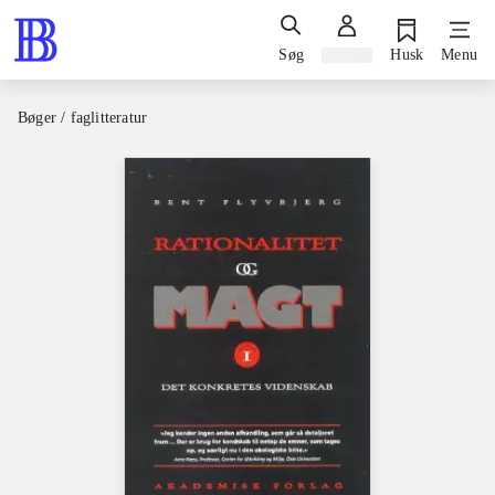
Søg
Log ind
Husk
Menu
Bøger / faglitteratur