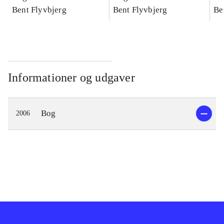
konkretes videnskab
Bent Flyvbjerg
konkretes videnskab
Bent Flyvbjerg
ko
Be
Informationer og udgaver
Bog
2006