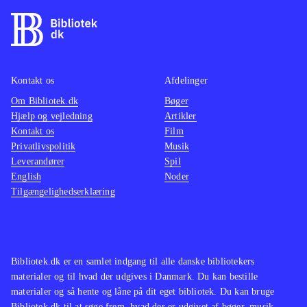
Kontakt os
Afdelinger
Om Bibliotek.dk
Bøger
Hjælp og vejledning
Artikler
Kontakt os
Film
Privatlivspolitik
Musik
Leverandører
Spil
English
Noder
Tilgængelighedserklæring
Bibliotek.dk er en samlet indgang til alle danske bibliotekers
materialer og til hvad der udgives i Danmark. Du kan bestille
materialer og så hente og låne på dit eget bibliotek. Du kan bruge
Bibliotek.dk til at søge frem, hvad der er udgivet af bøger, musik,