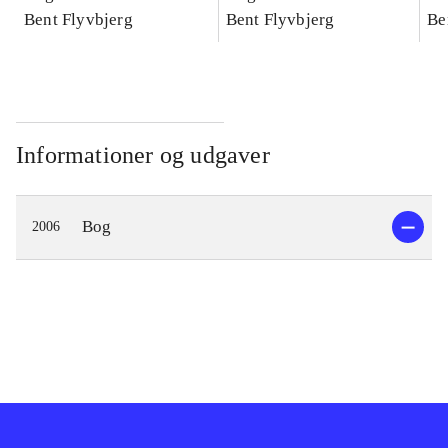
konkretes videnskab
Bent Flyvbjerg
konkretes videnskab
Bent Flyvbjerg
ko
Be
Informationer og udgaver
Bog
2006