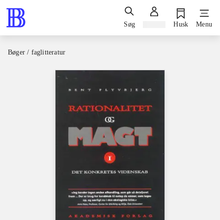
Søg
Log ind
Husk
Menu
Bøger / faglitteratur