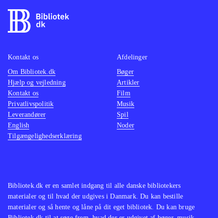
Kontakt os
Afdelinger
Om Bibliotek.dk
Bøger
Hjælp og vejledning
Artikler
Kontakt os
Film
Privatlivspolitik
Musik
Leverandører
Spil
English
Noder
Tilgængelighedserklæring
Bibliotek.dk er en samlet indgang til alle danske bibliotekers
materialer og til hvad der udgives i Danmark. Du kan bestille
materialer og så hente og låne på dit eget bibliotek. Du kan bruge
Bibliotek.dk til at søge frem, hvad der er udgivet af bøger, musik,