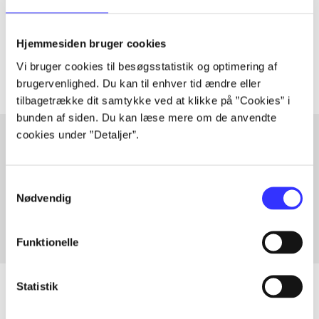
lorem ipsum dolor sit amet ...
Tidsskrift
Hjemmesiden bruger cookies
Artiklerne i
handler ofte om
Vi bruger cookies til besøgsstatistik og optimering af
brugervenlighed. Du kan til enhver tid ændre eller
tilbagetrække dit samtykke ved at klikke på ”Cookies” i
bunden af siden. Du kan læse mere om de anvendte
cookies under ”Detaljer”.
Artikler med samme emner
Samtykkevalg
Fra
Nødvendig
Funktionelle
Statistik