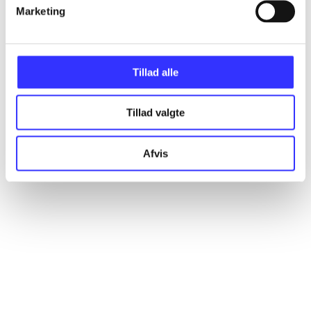
Artikler
Marketing
Alle registrerede artikler fordelt på udgivelser
Tillad alle
...
Tillad valgte
...
Afvis
...
...
...