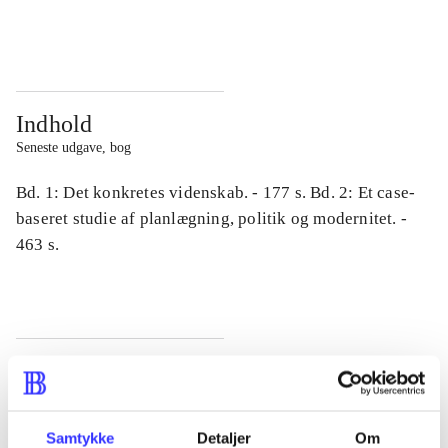
...
...
Indhold
Seneste udgave, bog
Bd. 1: Det konkretes videnskab. - 177 s. Bd. 2: Et case-
baseret studie af planlægning, politik og modernitet. -
463 s.
Tidsskrift
Artiklen er en del af
Samtykke
Detaljer
Om