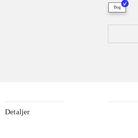
Bog
Detaljer
...
...
...