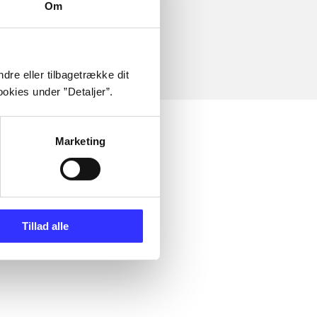
Om
dre eller tilbagetrække dit
okies under ”Detaljer”.
Marketing
Tillad alle