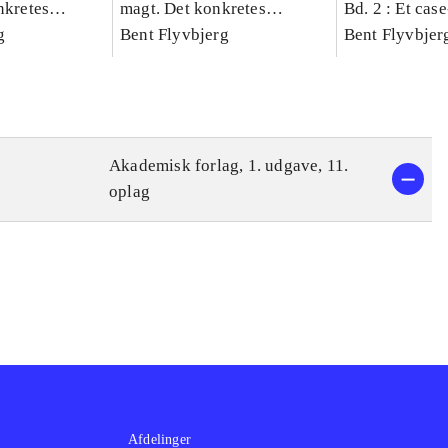
nkretes
magt. Det konkretes
Bd. 2 : Et cas
g
videnskab. Bind 1
Bent Flyvbjerg
studie af plan
Bent Flyvbjer
politik og mod
Akademisk forlag, 1. udgave, 11.
oplag
Afdelinger