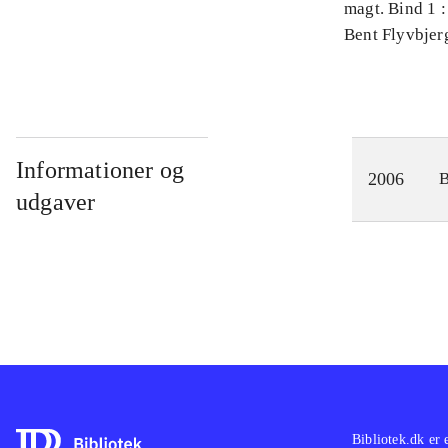
magt. Bind 1 :
videnskab
Bent Flyvbjer
Informationer og
2006
udgaver
Bibliotek.dk er 