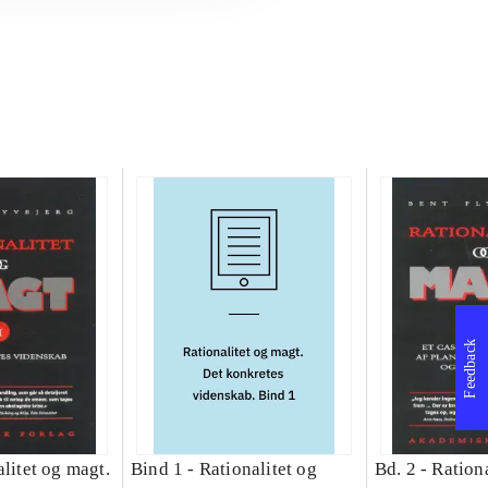
Feedback
litet og magt.
Bind 1 -
Rationalitet og
Bd. 2 -
Rationa