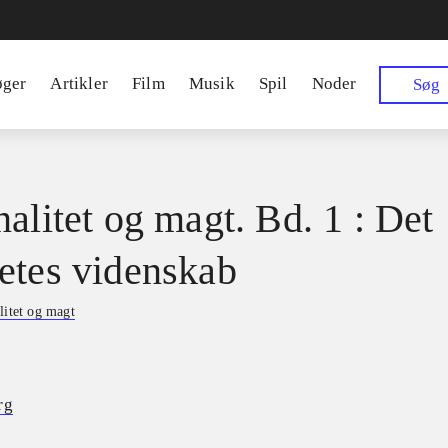
øger
Artikler
Film
Musik
Spil
Noder
Søg
nalitet og magt. Bd. 1 : Det
etes videnskab
litet og magt
rg