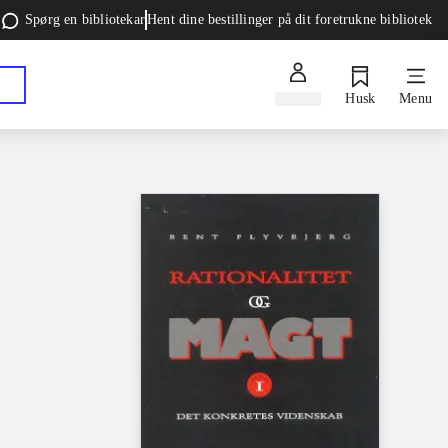
Spørg en bibliotekar
Hent dine bestillinger på dit foretrukne bibliotek
Log ind
Husk
Menu