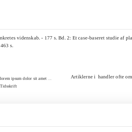
...
nkretes videnskab. - 177 s. Bd. 2: Et case-baseret studie af pl
 463 s.
Artiklerne i
handler ofte om
lorem ipsum dolor sit amet ...
Tidsskrift