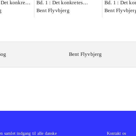
 Det konkretes
Bd. 1 : Det konkretes
Bd. 1 : Det ko
g
videnskab
Bent Flyvbjerg
videnskab
Bent Flyvbjer
Bog
Bent Flyvbjerg
en samlet indgang til alle danske
Kontakt os