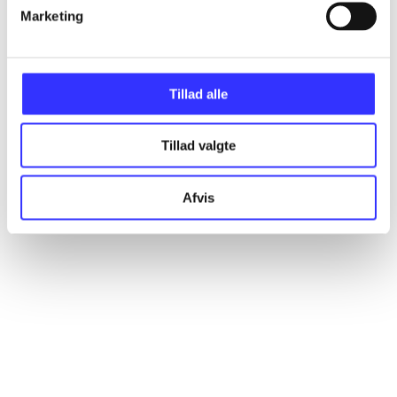
Artikler
Marketing
Alle registrerede artikler fordelt på udgivelser
Tillad alle
...
Tillad valgte
...
Afvis
...
...
...