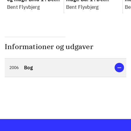
konkretes videnskab
Bent Flyvbjerg
konkretes videnskab
Bent Flyvbjerg
ko
Be
Informationer og udgaver
Bog
2006