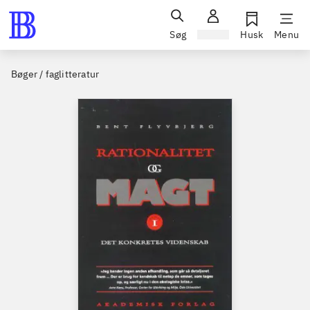
Søg
Log ind
Husk
Menu
Bøger / faglitteratur