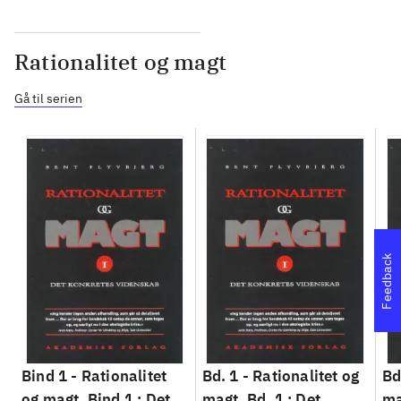
Rationalitet og magt
Gå til serien
Feedback
Bind 1 -
Rationalitet
Bd. 1 -
Rationalitet og
Bd
og magt. Bind 1 : Det
magt. Bd. 1 : Det
ma