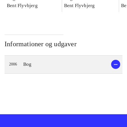
konkretes videnskab
Bent Flyvbjerg
konkretes videnskab
Bent Flyvbjerg
ko
Be
Informationer og udgaver
Bog
2006