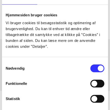
lorem ipsum dolor sit amet ...
Tidsskrift
Hjemmesiden bruger cookies
Artiklerne i
handler ofte om
Vi bruger cookies til besøgsstatistik og optimering af
brugervenlighed. Du kan til enhver tid ændre eller
tilbagetrække dit samtykke ved at klikke på ”Cookies” i
bunden af siden. Du kan læse mere om de anvendte
cookies under ”Detaljer”.
Artikler med samme emner
Samtykkevalg
Fra
Nødvendig
Funktionelle
Statistik