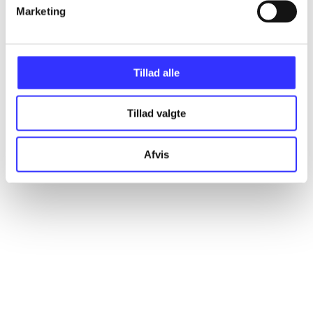
Artikler
Marketing
Alle registrerede artikler fordelt på udgivelser
Tillad alle
...
Tillad valgte
...
Afvis
...
...
...