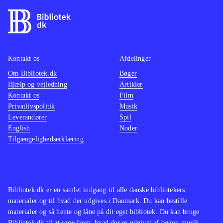
Kontakt os
Afdelinger
Om Bibliotek.dk
Bøger
Hjælp og vejledning
Artikler
Kontakt os
Film
Privatlivspolitik
Musik
Leverandører
Spil
English
Noder
Tilgængelighedserklæring
Bibliotek.dk er en samlet indgang til alle danske bibliotekers
materialer og til hvad der udgives i Danmark. Du kan bestille
materialer og så hente og låne på dit eget bibliotek. Du kan bruge
Bibliotek.dk til at søge frem, hvad der er udgivet af bøger, musik,