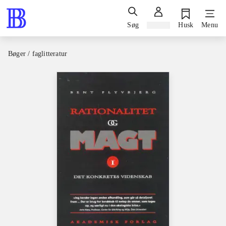
Søg
Log ind
Husk
Menu
Bøger / faglitteratur