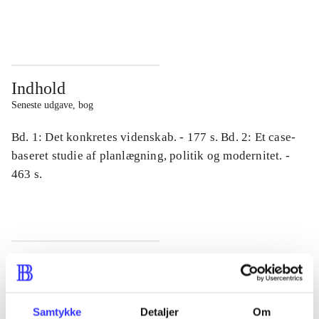
...
...
Indhold
Seneste udgave, bog
Bd. 1: Det konkretes videnskab. - 177 s. Bd. 2: Et case-
baseret studie af planlægning, politik og modernitet. -
463 s.
Tidsskrift
Artiklen er en del af
Samtykke
Detaljer
Om