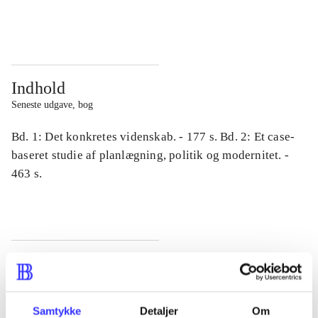
...
...
Indhold
Seneste udgave, bog
Bd. 1: Det konkretes videnskab. - 177 s. Bd. 2: Et case-
baseret studie af planlægning, politik og modernitet. -
463 s.
Tidsskrift
Artiklen er en del af
Samtykke
Detaljer
Om