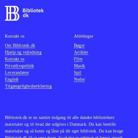
Kontakt os
Afdelinger
Om Bibliotek.dk
Bøger
Hjælp og vejledning
Artikler
Kontakt os
Film
Privatlivspolitik
Musik
Leverandører
Spil
English
Noder
Tilgængelighedserklæring
Bibliotek.dk er en samlet indgang til alle danske bibliotekers
materialer og til hvad der udgives i Danmark. Du kan bestille
materialer og så hente og låne på dit eget bibliotek. Du kan bruge
Bibliotek.dk til at søge frem, hvad der er udgivet af bøger, musik,