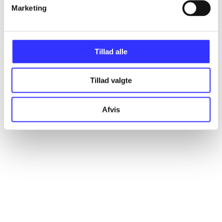
Artikler
Marketing
Alle registrerede artikler fordelt på udgivelser
Tillad alle
...
Tillad valgte
...
Afvis
...
...
...