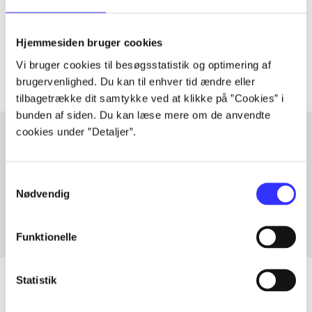
lorem ipsum dolor sit amet ...
Tidsskrift
Hjemmesiden bruger cookies
Artiklerne i
handler ofte om
Vi bruger cookies til besøgsstatistik og optimering af
brugervenlighed. Du kan til enhver tid ændre eller
tilbagetrække dit samtykke ved at klikke på ”Cookies” i
bunden af siden. Du kan læse mere om de anvendte
cookies under ”Detaljer”.
Artikler med samme emner
Samtykkevalg
Fra
Nødvendig
Funktionelle
Statistik