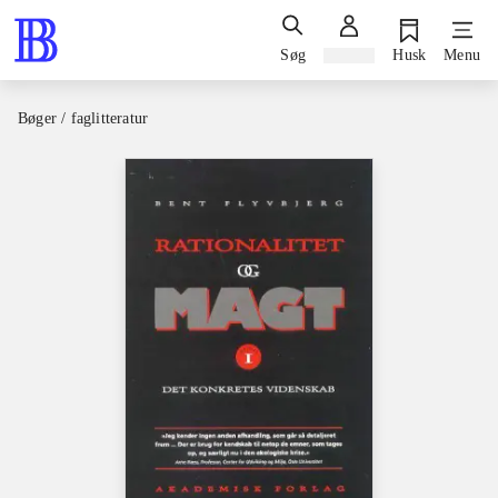
Søg
Log ind
Husk
Menu
Bøger / faglitteratur