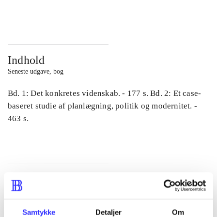
...
...
Indhold
Seneste udgave, bog
Bd. 1: Det konkretes videnskab. - 177 s. Bd. 2: Et case-
baseret studie af planlægning, politik og modernitet. -
463 s.
Tidsskrift
Artiklen er en del af
Samtykke
Detaljer
Om