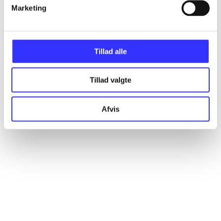
Artikler
Marketing
Alle registrerede artikler fordelt på udgivelser
Tillad alle
...
Tillad valgte
...
Afvis
...
...
...