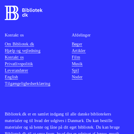
Kontakt os
Afdelinger
Om Bibliotek.dk
Bøger
Hjælp og vejledning
Artikler
Kontakt os
Film
Privatlivspolitik
Musik
Leverandører
Spil
English
Noder
Tilgængelighedserklæring
Bibliotek.dk er en samlet indgang til alle danske bibliotekers
materialer og til hvad der udgives i Danmark. Du kan bestille
materialer og så hente og låne på dit eget bibliotek. Du kan bruge
Bibliotek.dk til at søge frem, hvad der er udgivet af bøger, musik,