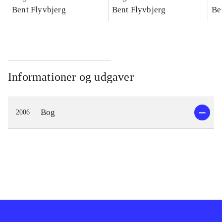
konkretes videnskab
Bent Flyvbjerg
konkretes videnskab
Bent Flyvbjerg
ko
Be
Informationer og udgaver
Bog
2006