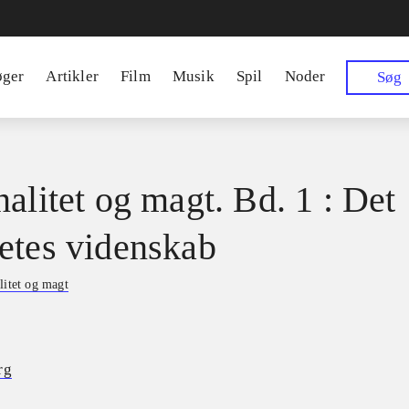
øger
Artikler
Film
Musik
Spil
Noder
Søg
nalitet og magt. Bd. 1 : Det
etes videnskab
litet og magt
rg