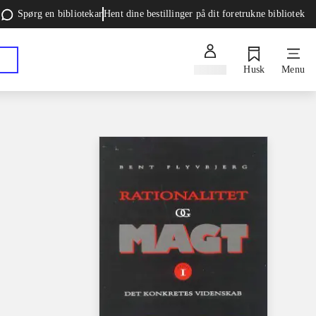
Spørg en bibliotekar
Hent dine bestillinger på dit foretrukne bibliotek
Log ind
Husk
Menu