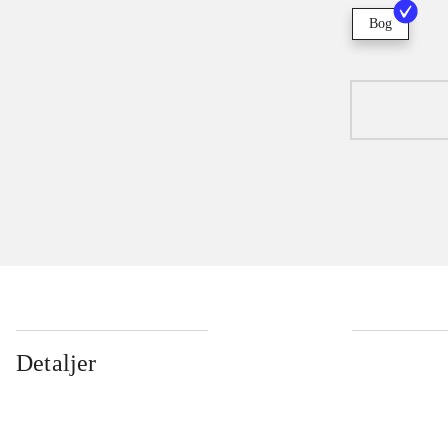
Bog
Detaljer
...
...
...