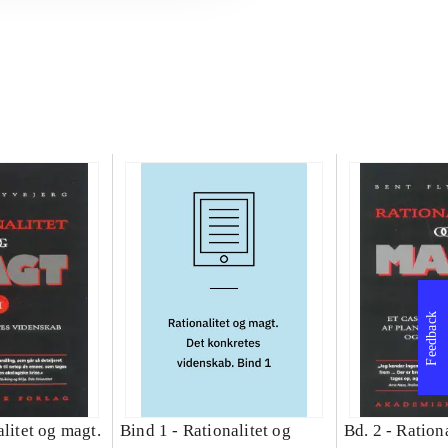
Feedback
litet og magt.
Bind 1 -
Rationalitet og
Bd. 2 -
Rationa