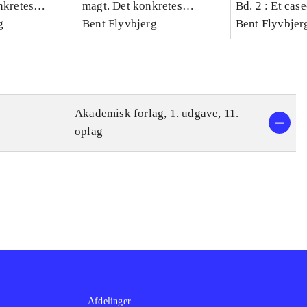
nkretes
magt. Det konkretes
Bd. 2 : Et cas
g
videnskab. Bind 1
Bent Flyvbjerg
studie af plan
Bent Flyvbjer
politik og mod
Akademisk forlag, 1. udgave, 11.
oplag
Afdelinger