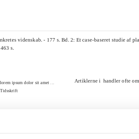
...
nkretes videnskab. - 177 s. Bd. 2: Et case-baseret studie af pl
 463 s.
Artiklerne i
handler ofte om
lorem ipsum dolor sit amet ...
Tidsskrift