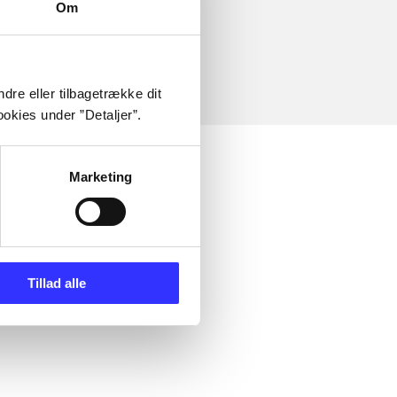
Om
dre eller tilbagetrække dit
okies under ”Detaljer”.
Marketing
Tillad alle