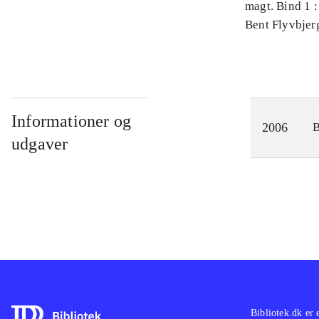
magt. Bind 1 :
videnskab
Bent Flyvbjer
Informationer og
2006
udgaver
Bibliotek.dk er 