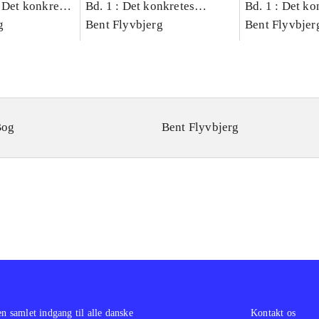
 Det konkretes
Bd. 1 : Det konkretes
Bd. 1 : Det ko
g
videnskab
Bent Flyvbjerg
videnskab
Bent Flyvbjer
Bog
Bent Flyvbjerg
en samlet indgang til alle danske
Kontakt os