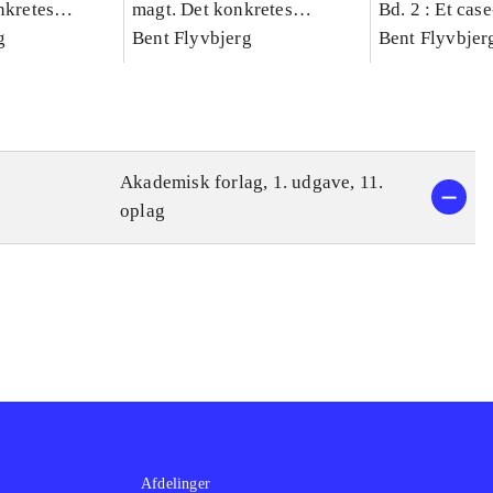
nkretes
magt. Det konkretes
Bd. 2 : Et cas
g
videnskab. Bind 1
Bent Flyvbjerg
studie af plan
Bent Flyvbjer
politik og mod
Akademisk forlag, 1. udgave, 11.
oplag
Afdelinger