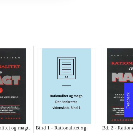
Feedback
litet og magt.
Bind 1 -
Rationalitet og
Bd. 2 -
Rationa