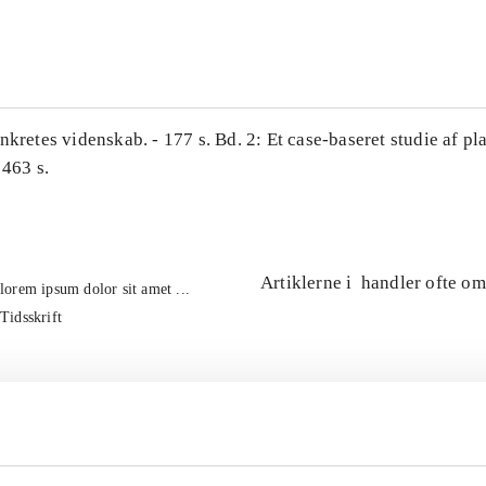
...
nkretes videnskab. - 177 s. Bd. 2: Et case-baseret studie af pl
 463 s.
Artiklerne i
handler ofte om
lorem ipsum dolor sit amet ...
Tidsskrift