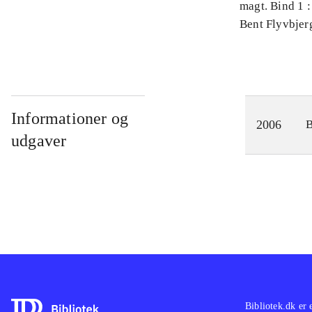
magt. Bind 1 :
videnskab
Bent Flyvbjer
Informationer og
2006
udgaver
Bibliotek.dk er 