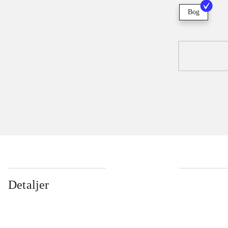
Bog
Detaljer
...
...
...