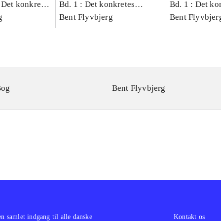
 Det konkretes
Bd. 1 : Det konkretes
Bd. 1 : Det ko
g
videnskab
Bent Flyvbjerg
videnskab
Bent Flyvbjer
Bog
Bent Flyvbjerg
en samlet indgang til alle danske
Kontakt os