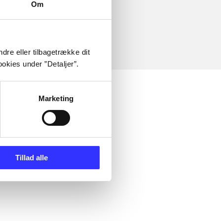
Om
dre eller tilbagetrække dit
okies under ”Detaljer”.
Marketing
Tillad alle