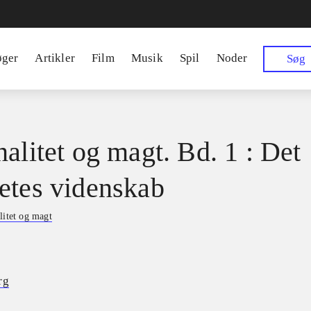
øger
Artikler
Film
Musik
Spil
Noder
Søg
nalitet og magt. Bd. 1 : Det
etes videnskab
litet og magt
rg