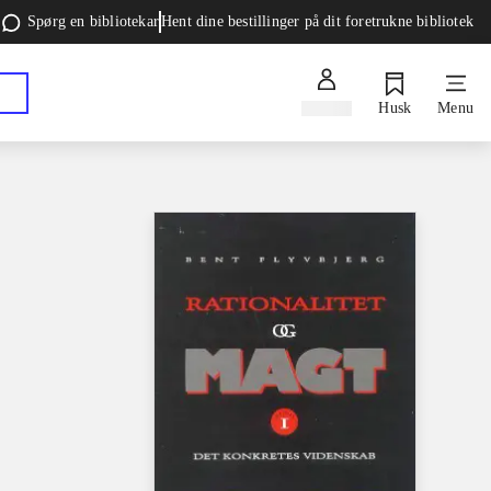
Spørg en bibliotekar
Hent dine bestillinger på dit foretrukne bibliotek
Log ind
Husk
Menu