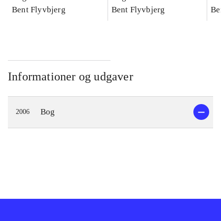
konkretes videnskab
Bent Flyvbjerg
konkretes videnskab
Bent Flyvbjerg
ko
Be
Informationer og udgaver
Bog
2006