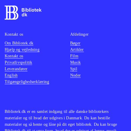
Kontakt os
Afdelinger
Om Bibliotek.dk
Bøger
Hjælp og vejledning
Artikler
Kontakt os
Film
Privatlivspolitik
Musik
Leverandører
Spil
English
Noder
Tilgængelighedserklæring
Bibliotek.dk er en samlet indgang til alle danske bibliotekers
materialer og til hvad der udgives i Danmark. Du kan bestille
materialer og så hente og låne på dit eget bibliotek. Du kan bruge
Bibliotek.dk til at søge frem, hvad der er udgivet af bøger, musik,