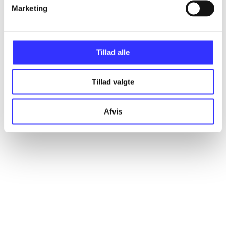
Artikler
Marketing
Alle registrerede artikler fordelt på udgivelser
Tillad alle
...
Tillad valgte
...
Afvis
...
...
...