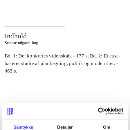
...
...
Indhold
Seneste udgave, bog
Bd. 1: Det konkretes videnskab. - 177 s. Bd. 2: Et case-
baseret studie af planlægning, politik og modernitet. -
463 s.
Tidsskrift
Artiklen er en del af
Samtykke
Detaljer
Om