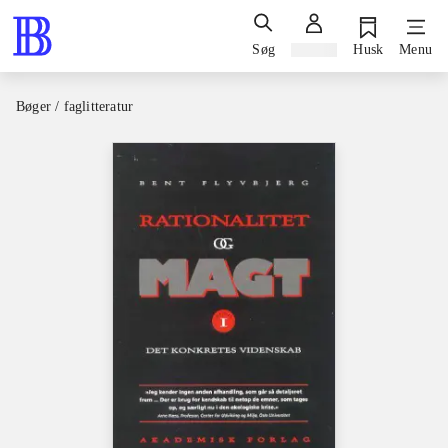
Søg
Log ind
Husk
Menu
Bøger / faglitteratur