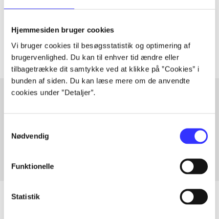
lorem ipsum dolor sit amet ...
Tidsskrift
Hjemmesiden bruger cookies
Artiklerne i
handler ofte om
Vi bruger cookies til besøgsstatistik og optimering af
brugervenlighed. Du kan til enhver tid ændre eller
tilbagetrække dit samtykke ved at klikke på ”Cookies” i
bunden af siden. Du kan læse mere om de anvendte
cookies under ”Detaljer”.
Artikler med samme emner
Samtykkevalg
Fra
Nødvendig
Funktionelle
Statistik