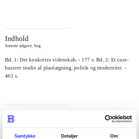
...
...
Indhold
Seneste udgave, bog
Bd. 1: Det konkretes videnskab. - 177 s. Bd. 2: Et case-
baseret studie af planlægning, politik og modernitet. -
463 s.
Tidsskrift
Artiklen er en del af
Samtykke
Detaljer
Om