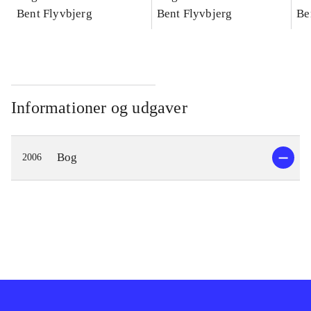
konkretes videnskab
Bent Flyvbjerg
konkretes videnskab
Bent Flyvbjerg
ko
Be
Informationer og udgaver
Bog
2006