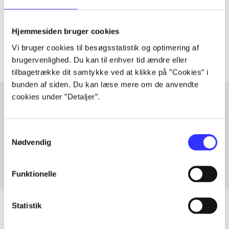
lorem ipsum dolor sit amet ...
Tidsskrift
Hjemmesiden bruger cookies
Artiklerne i
handler ofte om
Vi bruger cookies til besøgsstatistik og optimering af
brugervenlighed. Du kan til enhver tid ændre eller
tilbagetrække dit samtykke ved at klikke på ”Cookies” i
bunden af siden. Du kan læse mere om de anvendte
cookies under ”Detaljer”.
Artikler med samme emner
Samtykkevalg
Fra
Nødvendig
Funktionelle
Statistik