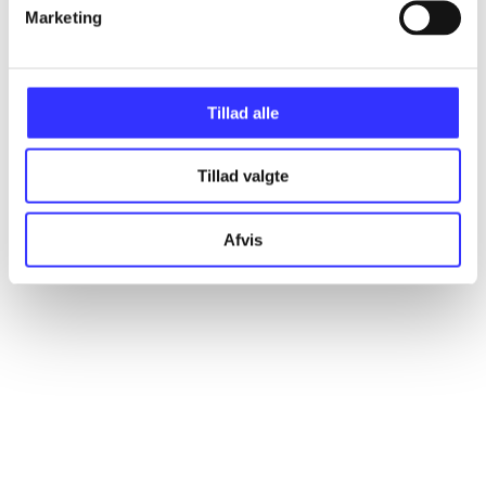
Artikler
Marketing
Alle registrerede artikler fordelt på udgivelser
Tillad alle
...
Tillad valgte
...
Afvis
...
...
...