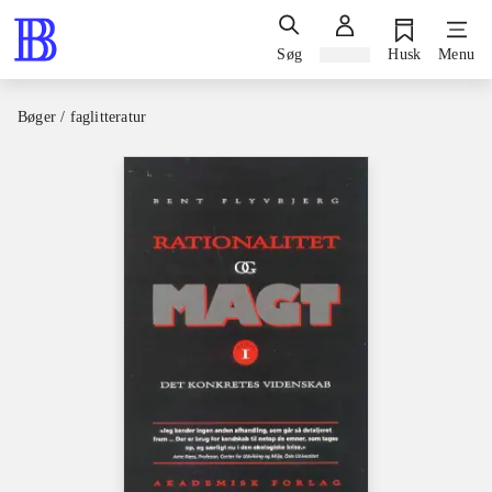
Søg
Log ind
Husk
Menu
Bøger / faglitteratur