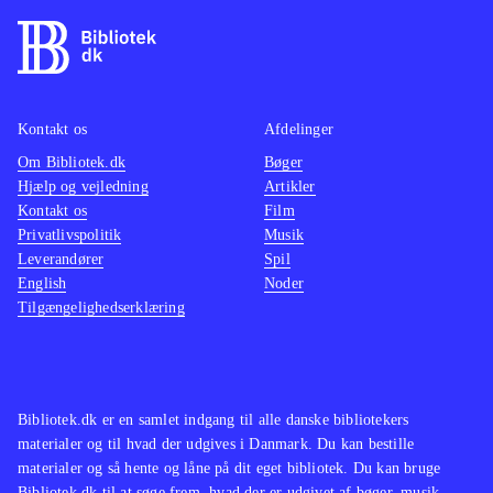
Kontakt os
Afdelinger
Om Bibliotek.dk
Bøger
Hjælp og vejledning
Artikler
Kontakt os
Film
Privatlivspolitik
Musik
Leverandører
Spil
English
Noder
Tilgængelighedserklæring
Bibliotek.dk er en samlet indgang til alle danske bibliotekers
materialer og til hvad der udgives i Danmark. Du kan bestille
materialer og så hente og låne på dit eget bibliotek. Du kan bruge
Bibliotek.dk til at søge frem, hvad der er udgivet af bøger, musik,