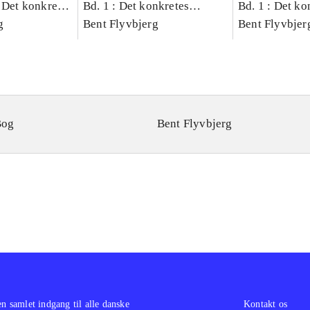
 Det konkretes
Bd. 1 : Det konkretes
Bd. 1 : Det ko
g
videnskab
Bent Flyvbjerg
videnskab
Bent Flyvbjer
Bog
Bent Flyvbjerg
en samlet indgang til alle danske
Kontakt os