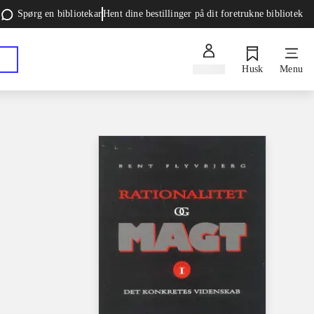
Spørg en bibliotekar
Hent dine bestillinger på dit foretrukne bibliotek
Log ind
Husk
Menu