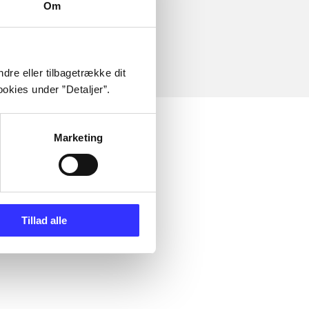
Om
dre eller tilbagetrække dit
okies under ”Detaljer”.
Marketing
Tillad alle