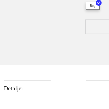
Bog
Detaljer
...
...
...