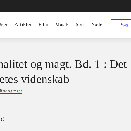
øger
Artikler
Film
Musik
Spil
Noder
Søg
nalitet og magt. Bd. 1 : Det
etes videnskab
litet og magt
rg