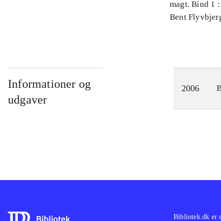
magt. Bind 1 :
videnskab
Bent Flyvbjer
Informationer og
2006
udgaver
Bibliotek.dk er 