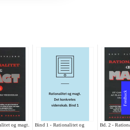
Feedback
litet og magt.
Bind 1 -
Rationalitet og
Bd. 2 -
Rationa