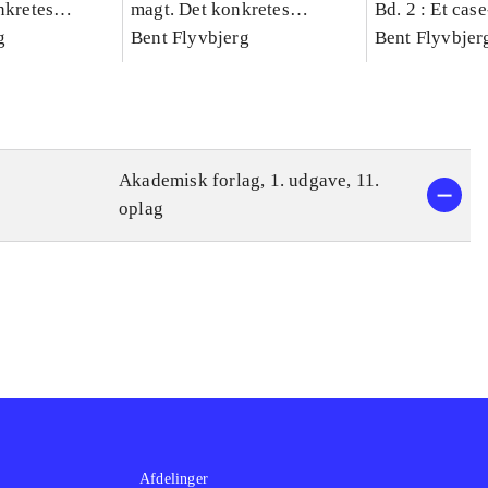
nkretes
magt. Det konkretes
Bd. 2 : Et cas
g
videnskab. Bind 1
Bent Flyvbjerg
studie af plan
Bent Flyvbjer
politik og mod
Akademisk forlag, 1. udgave, 11.
oplag
Afdelinger