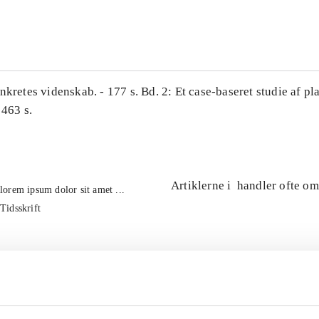
...
nkretes videnskab. - 177 s. Bd. 2: Et case-baseret studie af pl
 463 s.
Artiklerne i
handler ofte om
lorem ipsum dolor sit amet ...
Tidsskrift