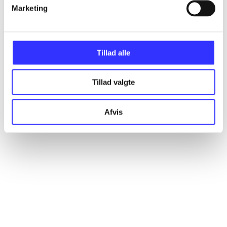
Artikler
Marketing
Alle registrerede artikler fordelt på udgivelser
Tillad alle
...
Tillad valgte
...
Afvis
...
...
...