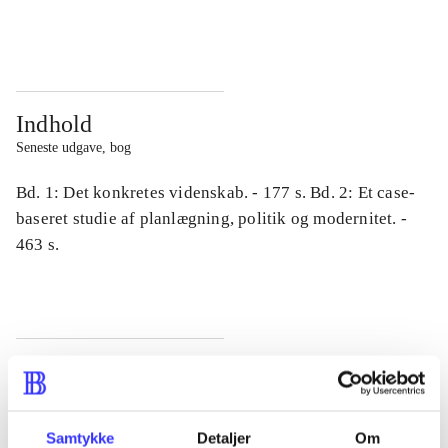
...
...
Indhold
Seneste udgave, bog
Bd. 1: Det konkretes videnskab. - 177 s. Bd. 2: Et case-
baseret studie af planlægning, politik og modernitet. -
463 s.
Tidsskrift
Artiklen er en del af
Samtykke
Detaljer
Om