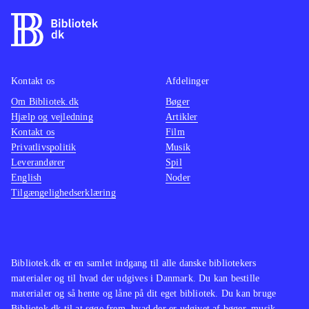
Kontakt os
Afdelinger
Om Bibliotek.dk
Bøger
Hjælp og vejledning
Artikler
Kontakt os
Film
Privatlivspolitik
Musik
Leverandører
Spil
English
Noder
Tilgængelighedserklæring
Bibliotek.dk er en samlet indgang til alle danske bibliotekers
materialer og til hvad der udgives i Danmark. Du kan bestille
materialer og så hente og låne på dit eget bibliotek. Du kan bruge
Bibliotek.dk til at søge frem, hvad der er udgivet af bøger, musik,