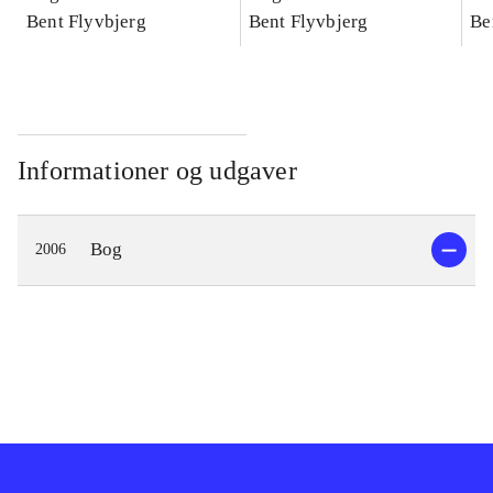
konkretes videnskab
Bent Flyvbjerg
konkretes videnskab
Bent Flyvbjerg
ko
Be
Informationer og udgaver
Bog
2006