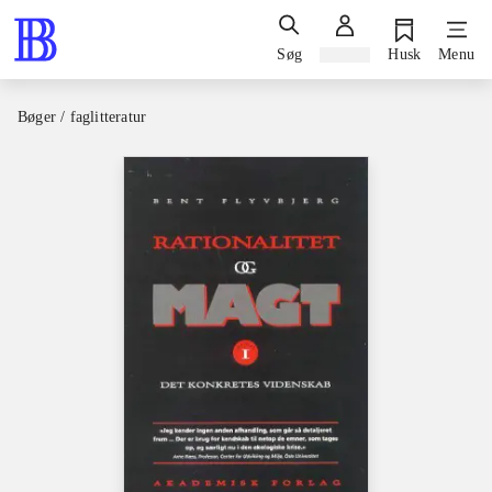
Søg
Log ind
Husk
Menu
Bøger / faglitteratur