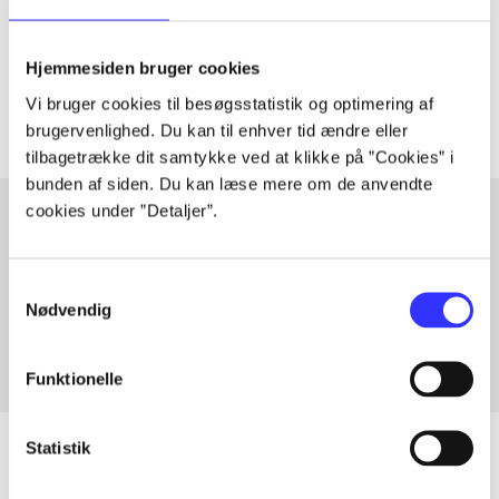
lorem ipsum dolor sit amet ...
Tidsskrift
Hjemmesiden bruger cookies
Artiklerne i
handler ofte om
Vi bruger cookies til besøgsstatistik og optimering af
brugervenlighed. Du kan til enhver tid ændre eller
tilbagetrække dit samtykke ved at klikke på ”Cookies” i
bunden af siden. Du kan læse mere om de anvendte
cookies under ”Detaljer”.
Artikler med samme emner
Samtykkevalg
Fra
Nødvendig
Funktionelle
Statistik