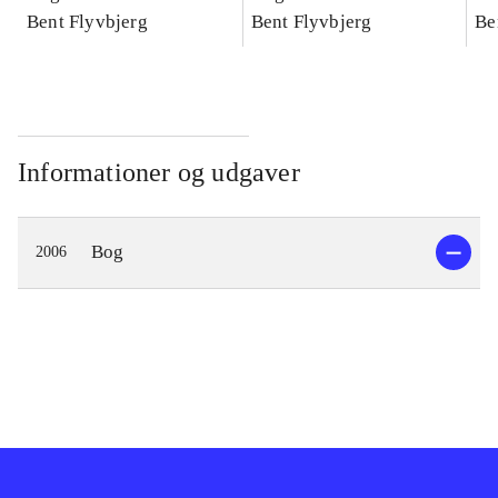
konkretes videnskab
Bent Flyvbjerg
konkretes videnskab
Bent Flyvbjerg
ko
Be
Informationer og udgaver
Bog
2006