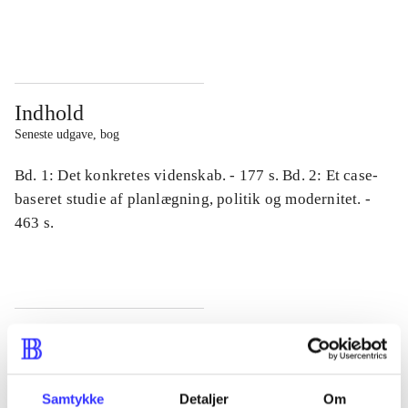
...
...
Indhold
Seneste udgave, bog
Bd. 1: Det konkretes videnskab. - 177 s. Bd. 2: Et case-
baseret studie af planlægning, politik og modernitet. -
463 s.
Tidsskrift
Artiklen er en del af
Samtykke
Detaljer
Om