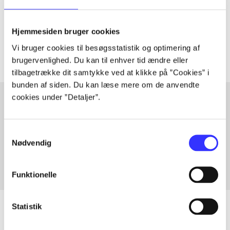
lorem ipsum dolor sit amet ...
Tidsskrift
Hjemmesiden bruger cookies
Artiklerne i
handler ofte om
Vi bruger cookies til besøgsstatistik og optimering af
brugervenlighed. Du kan til enhver tid ændre eller
tilbagetrække dit samtykke ved at klikke på ”Cookies” i
bunden af siden. Du kan læse mere om de anvendte
cookies under ”Detaljer”.
Artikler med samme emner
Samtykkevalg
Fra
Nødvendig
Funktionelle
Statistik