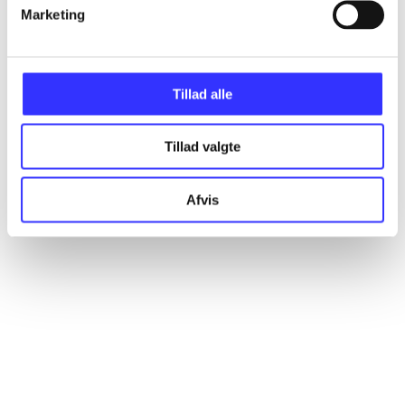
Artikler
Marketing
Alle registrerede artikler fordelt på udgivelser
Tillad alle
...
Tillad valgte
...
Afvis
...
...
...