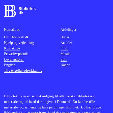
Kontakt os
Afdelinger
Om Bibliotek.dk
Bøger
Hjælp og vejledning
Artikler
Kontakt os
Film
Privatlivspolitik
Musik
Leverandører
Spil
English
Noder
Tilgængelighedserklæring
Bibliotek.dk er en samlet indgang til alle danske bibliotekers
materialer og til hvad der udgives i Danmark. Du kan bestille
materialer og så hente og låne på dit eget bibliotek. Du kan bruge
Bibliotek.dk til at søge frem, hvad der er udgivet af bøger, musik,