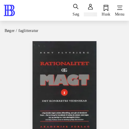
Søg
Log ind
Husk
Menu
Bøger / faglitteratur