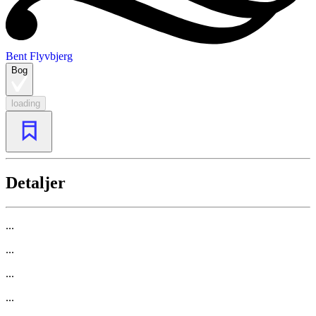
Bent Flyvbjerg
Bog
loading
Detaljer
...
...
...
...