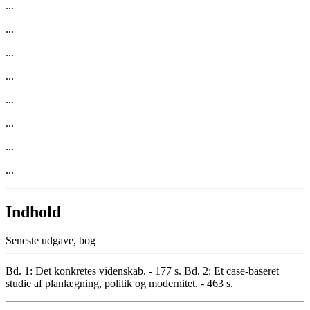
...
...
...
...
...
...
...
...
Indhold
Seneste udgave, bog
Bd. 1: Det konkretes videnskab. - 177 s. Bd. 2: Et case-baseret
studie af planlægning, politik og modernitet. - 463 s.