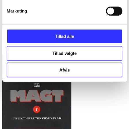
Marketing
Tillad alle
Bd. 1 -
Rationalitet og magt. Bd. 1 : Det konkretes videnskab
Bent Flyvbjerg
Tillad valgte
Afvis