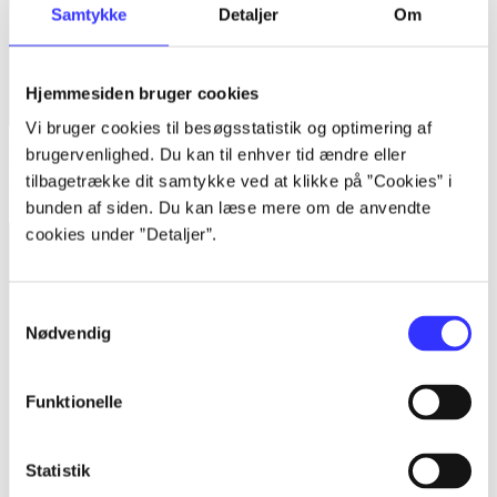
Samtykke
Detaljer
Om
Hjemmesiden bruger cookies
Vi bruger cookies til besøgsstatistik og optimering af
brugervenlighed. Du kan til enhver tid ændre eller
Bind 1 -
Rationalitet og magt. Bind 1 : Det konkretes videnskab
tilbagetrække dit samtykke ved at klikke på ”Cookies” i
Bent Flyvbjerg
bunden af siden. Du kan læse mere om de anvendte
cookies under ”Detaljer”.
Samtykkevalg
Nødvendig
Funktionelle
Statistik