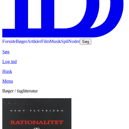
Forside
Bøger
Artikler
Film
Musik
Spil
Noder
Søg
Søg
Log ind
Husk
Menu
Bøger / faglitteratur