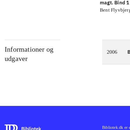
magt. Bind 1 
konkretes v
Bent Flyvbjer
Informationer og
2006
udgaver
Bibliotek.dk er 