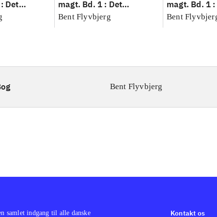
: Det
magt. Bd. 1 : Det
magt. Bd. 1 :
idenskab
konkretes videnskab
konkretes v
g
Bent Flyvbjerg
Bent Flyvbjer
Bog
Bent Flyvbjerg
Kontakt os
en samlet indgang til alle danske