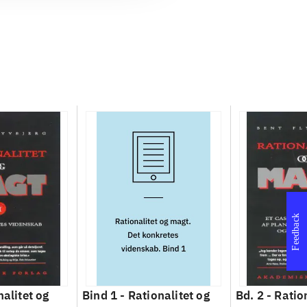
Feedback
nalitet og
Bind 1 -
Rationalitet og
Bd. 2 -
Ratio