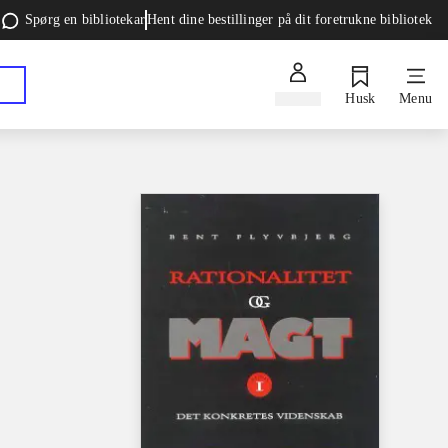
Spørg en bibliotekar
Hent dine bestillinger på dit foretrukne bibliotek
Log ind
Husk
Menu