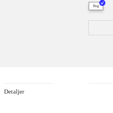
Bog
Detaljer
...
...
...