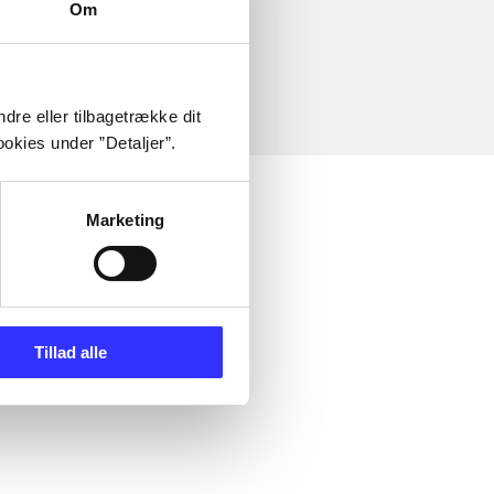
Om
dre eller tilbagetrække dit
okies under ”Detaljer”.
Marketing
Tillad alle