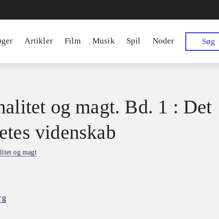
øger
Artikler
Film
Musik
Spil
Noder
Søg
nalitet og magt. Bd. 1 : Det
etes videnskab
litet og magt
rg