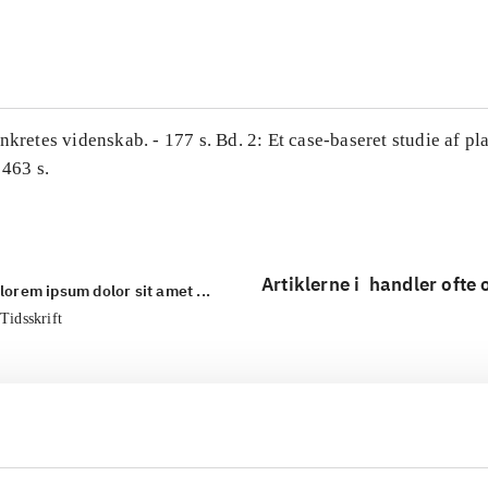
...
nkretes videnskab. - 177 s. Bd. 2: Et case-baseret studie af pl
 463 s.
Artiklerne i
handler ofte
lorem ipsum dolor sit amet ...
Tidsskrift