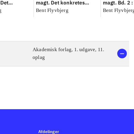
 Det
magt. Det konkretes
magt. Bd. 2 :
idenskab
videnskab. Bind 1
baseret studi
g
Bent Flyvbjerg
Bent Flyvbjer
planlægning,
modernitet
Akademisk forlag, 1. udgave, 11.
oplag
Afdelinger