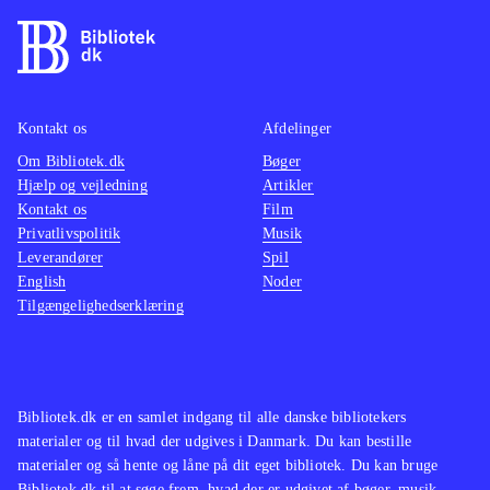
Kontakt os
Afdelinger
Om Bibliotek.dk
Bøger
Hjælp og vejledning
Artikler
Kontakt os
Film
Privatlivspolitik
Musik
Leverandører
Spil
English
Noder
Tilgængelighedserklæring
Bibliotek.dk er en samlet indgang til alle danske bibliotekers
materialer og til hvad der udgives i Danmark. Du kan bestille
materialer og så hente og låne på dit eget bibliotek. Du kan bruge
Bibliotek.dk til at søge frem, hvad der er udgivet af bøger, musik,