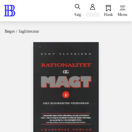
Søg
Log ind
Husk
Menu
Bøger / faglitteratur