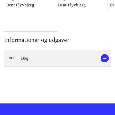
konkretes videnskab
Bent Flyvbjerg
konkretes videnskab
Bent Flyvbjerg
ko
Be
Informationer og udgaver
Bog
2006