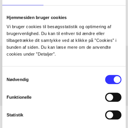
lorem ipsum dolor sit amet ...
Tidsskrift
Hjemmesiden bruger cookies
Artiklerne i
handler ofte om
Vi bruger cookies til besøgsstatistik og optimering af
brugervenlighed. Du kan til enhver tid ændre eller
tilbagetrække dit samtykke ved at klikke på ”Cookies” i
bunden af siden. Du kan læse mere om de anvendte
cookies under ”Detaljer”.
Artikler med samme emner
Samtykkevalg
Fra
Nødvendig
Funktionelle
Statistik