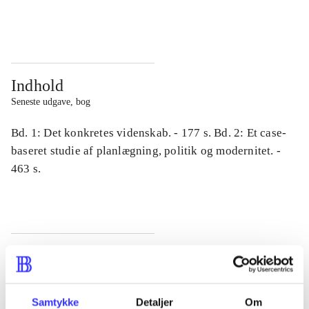
...
...
Indhold
Seneste udgave, bog
Bd. 1: Det konkretes videnskab. - 177 s. Bd. 2: Et case-
baseret studie af planlægning, politik og modernitet. -
463 s.
Tidsskrift
Artiklen er en del af
Samtykke
Detaljer
Om