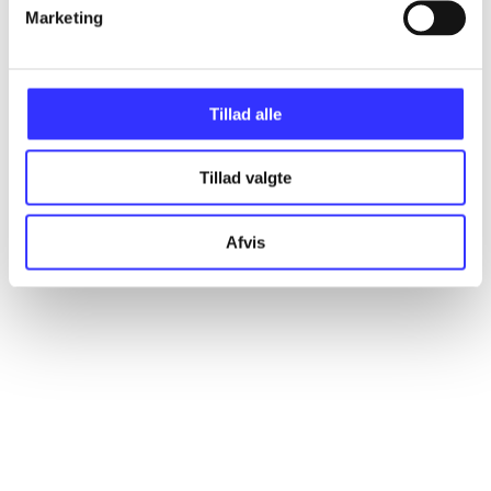
Artikler
Marketing
Alle registrerede artikler fordelt på udgivelser
Tillad alle
...
Tillad valgte
...
Afvis
...
...
...