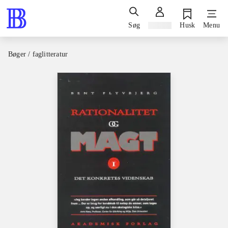
Søg
Log ind
Husk
Menu
Bøger / faglitteratur