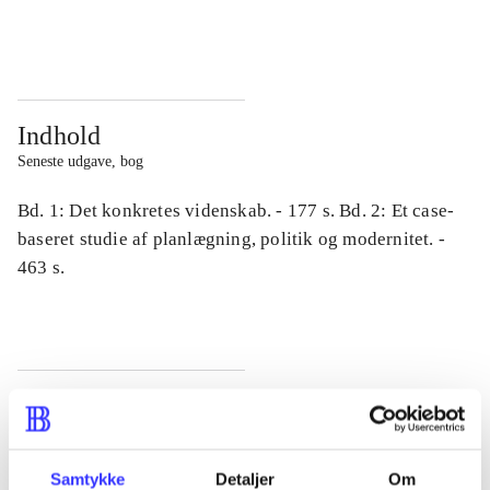
...
...
Indhold
Seneste udgave, bog
Bd. 1: Det konkretes videnskab. - 177 s. Bd. 2: Et case-
baseret studie af planlægning, politik og modernitet. -
463 s.
Tidsskrift
Artiklen er en del af
Samtykke
Detaljer
Om