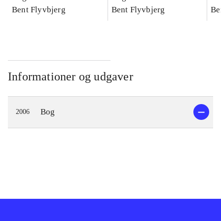
konkretes videnskab
Bent Flyvbjerg
konkretes videnskab
Bent Flyvbjerg
ko
Be
Informationer og udgaver
Bog
2006