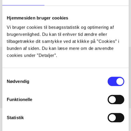
lorem ipsum dolor sit amet ...
Tidsskrift
Hjemmesiden bruger cookies
Artiklerne i
handler ofte om
Vi bruger cookies til besøgsstatistik og optimering af
brugervenlighed. Du kan til enhver tid ændre eller
tilbagetrække dit samtykke ved at klikke på ”Cookies” i
bunden af siden. Du kan læse mere om de anvendte
cookies under ”Detaljer”.
Artikler med samme emner
Samtykkevalg
Fra
Nødvendig
Funktionelle
Statistik