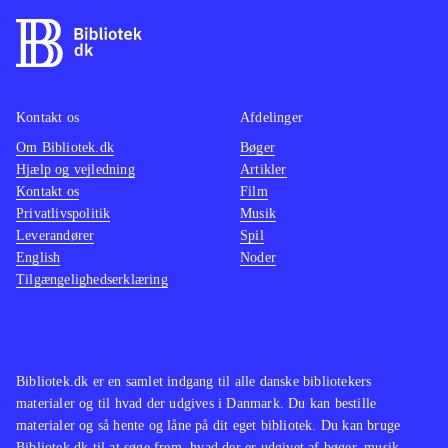
Kontakt os
Afdelinger
Om Bibliotek.dk
Bøger
Hjælp og vejledning
Artikler
Kontakt os
Film
Privatlivspolitik
Musik
Leverandører
Spil
English
Noder
Tilgængelighedserklæring
Bibliotek.dk er en samlet indgang til alle danske bibliotekers
materialer og til hvad der udgives i Danmark. Du kan bestille
materialer og så hente og låne på dit eget bibliotek. Du kan bruge
Bibliotek.dk til at søge frem, hvad der er udgivet af bøger, musik,