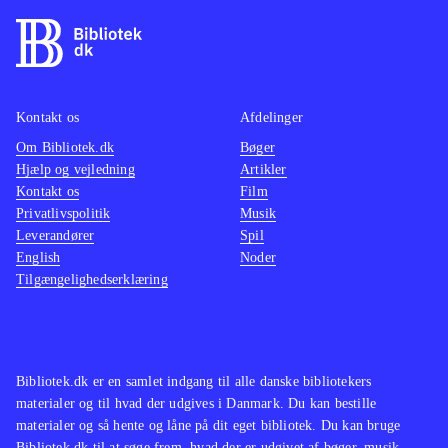
Kontakt os
Afdelinger
Om Bibliotek.dk
Bøger
Hjælp og vejledning
Artikler
Kontakt os
Film
Privatlivspolitik
Musik
Leverandører
Spil
English
Noder
Tilgængelighedserklæring
Bibliotek.dk er en samlet indgang til alle danske bibliotekers
materialer og til hvad der udgives i Danmark. Du kan bestille
materialer og så hente og låne på dit eget bibliotek. Du kan bruge
Bibliotek.dk til at søge frem, hvad der er udgivet af bøger, musik,