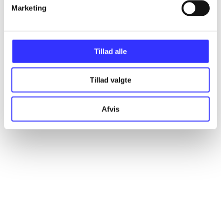
Artikler
Marketing
Alle registrerede artikler fordelt på udgivelser
Tillad alle
...
Tillad valgte
...
Afvis
...
...
...