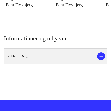
konkretes videnskab
Bent Flyvbjerg
konkretes videnskab
Bent Flyvbjerg
ko
Be
Informationer og udgaver
Bog
2006