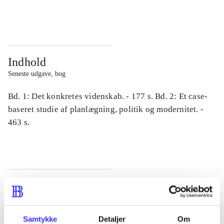
...
...
Indhold
Seneste udgave, bog
Bd. 1: Det konkretes videnskab. - 177 s. Bd. 2: Et case-
baseret studie af planlægning, politik og modernitet. -
463 s.
Tidsskrift
Artiklen er en del af
Samtykke
Detaljer
Om