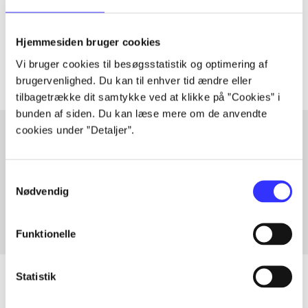
lorem ipsum dolor sit amet ...
Tidsskrift
Hjemmesiden bruger cookies
Artiklerne i
handler ofte om
Vi bruger cookies til besøgsstatistik og optimering af
brugervenlighed. Du kan til enhver tid ændre eller
tilbagetrække dit samtykke ved at klikke på ”Cookies” i
bunden af siden. Du kan læse mere om de anvendte
cookies under ”Detaljer”.
Artikler med samme emner
Samtykkevalg
Fra
Nødvendig
Funktionelle
Statistik