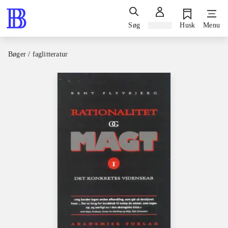
Søg
Log ind
Husk
Menu
Bøger / faglitteratur