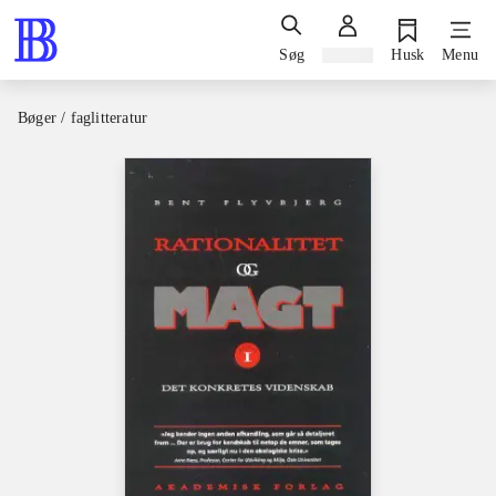
Søg
Log ind
Husk
Menu
Bøger / faglitteratur