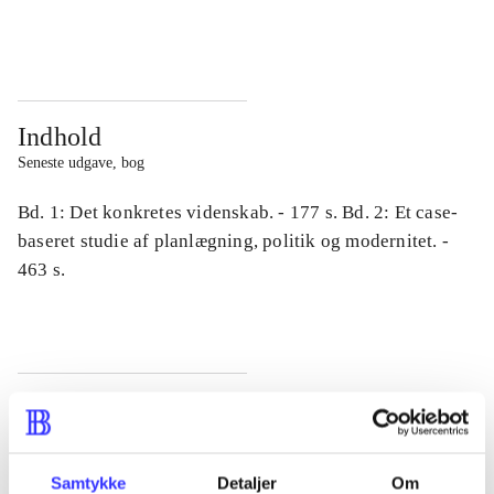
...
...
Indhold
Seneste udgave, bog
Bd. 1: Det konkretes videnskab. - 177 s. Bd. 2: Et case-
baseret studie af planlægning, politik og modernitet. -
463 s.
Tidsskrift
Artiklen er en del af
Samtykke
Detaljer
Om