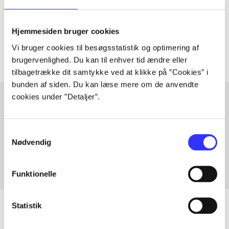
lorem ipsum dolor sit amet ...
Tidsskrift
Hjemmesiden bruger cookies
Artiklerne i
handler ofte om
Vi bruger cookies til besøgsstatistik og optimering af
brugervenlighed. Du kan til enhver tid ændre eller
tilbagetrække dit samtykke ved at klikke på ”Cookies” i
bunden af siden. Du kan læse mere om de anvendte
cookies under ”Detaljer”.
Artikler med samme emner
Samtykkevalg
Fra
Nødvendig
Funktionelle
Statistik