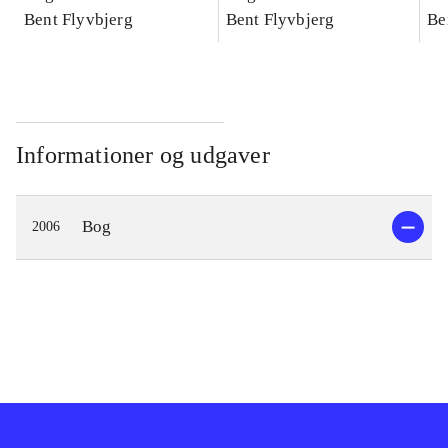
konkretes videnskab
Bent Flyvbjerg
konkretes videnskab
Bent Flyvbjerg
ko
Be
Informationer og udgaver
Bog
2006