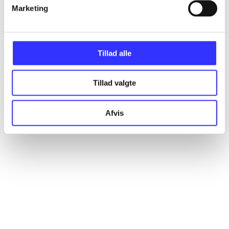
Artikler
Marketing
Alle registrerede artikler fordelt på udgivelser
Tillad alle
...
Tillad valgte
...
Afvis
...
...
...