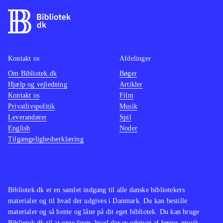
Kontakt os
Afdelinger
Om Bibliotek.dk
Bøger
Hjælp og vejledning
Artikler
Kontakt os
Film
Privatlivspolitik
Musik
Leverandører
Spil
English
Noder
Tilgængelighedserklæring
Bibliotek.dk er en samlet indgang til alle danske bibliotekers
materialer og til hvad der udgives i Danmark. Du kan bestille
materialer og så hente og låne på dit eget bibliotek. Du kan bruge
Bibliotek.dk til at søge frem, hvad der er udgivet af bøger, musik,