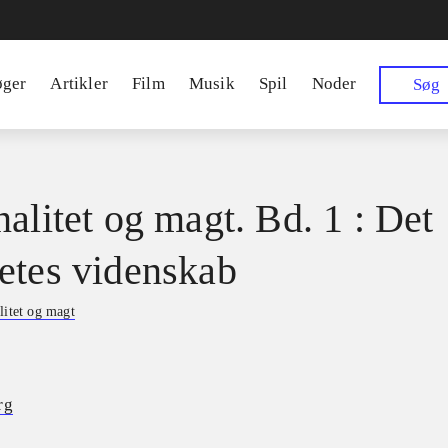
øger
Artikler
Film
Musik
Spil
Noder
Søg
nalitet og magt. Bd. 1 : Det
etes videnskab
litet og magt
rg