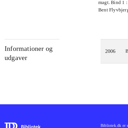
magt. Bind 1 :
videnskab
Bent Flyvbjer
Informationer og
2006
udgaver
Bibliotek.dk er 