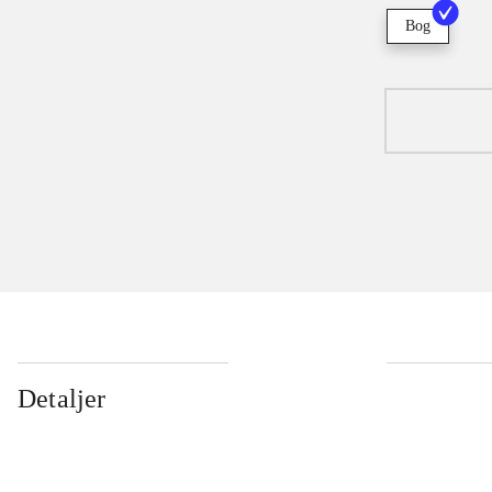
Bog
Detaljer
...
...
...