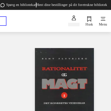
Spørg en bibliotekar
Hent dine bestillinger på dit foretrukne bibliotek
Log ind
Husk
Menu