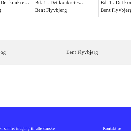
 Det konkretes
Bd. 1 : Det konkretes
Bd. 1 : Det ko
g
videnskab
Bent Flyvbjerg
videnskab
Bent Flyvbjer
Bog
Bent Flyvbjerg
en samlet indgang til alle danske
Kontakt os