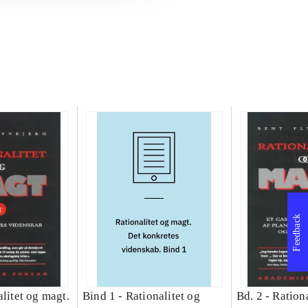
Feedback
litet og magt.
Bind 1 -
Rationalitet og
Bd. 2 -
Rationa