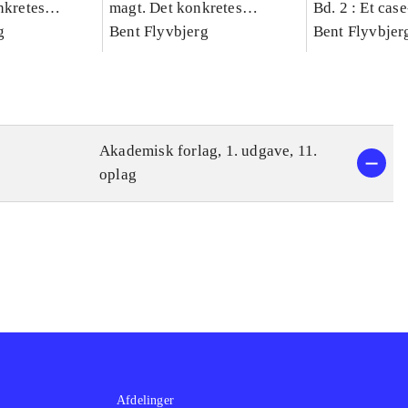
nkretes
magt. Det konkretes
Bd. 2 : Et cas
g
videnskab. Bind 1
Bent Flyvbjerg
studie af plan
Bent Flyvbjer
politik og mod
Akademisk forlag, 1. udgave, 11.
oplag
Afdelinger