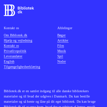
Kontakt os
Afdelinger
Om Bibliotek.dk
Bøger
Hjælp og vejledning
Artikler
Kontakt os
Film
Privatlivspolitik
Musik
Leverandører
Spil
English
Noder
Tilgængelighedserklæring
Bibliotek.dk er en samlet indgang til alle danske bibliotekers
materialer og til hvad der udgives i Danmark. Du kan bestille
materialer og så hente og låne på dit eget bibliotek. Du kan bruge
Bibliotek.dk til at søge frem, hvad der er udgivet af bøger, musik,