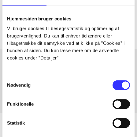
lorem ipsum dolor sit amet ...
Tidsskrift
Hjemmesiden bruger cookies
Artiklerne i
handler ofte om
Vi bruger cookies til besøgsstatistik og optimering af
brugervenlighed. Du kan til enhver tid ændre eller
tilbagetrække dit samtykke ved at klikke på ”Cookies” i
bunden af siden. Du kan læse mere om de anvendte
cookies under ”Detaljer”.
Artikler med samme emner
Samtykkevalg
Fra
Nødvendig
Funktionelle
Statistik