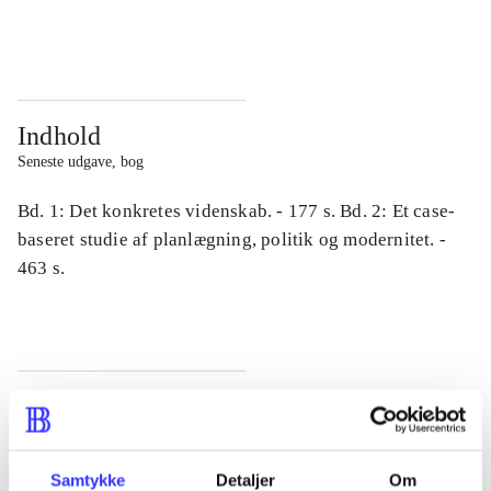
...
...
Indhold
Seneste udgave, bog
Bd. 1: Det konkretes videnskab. - 177 s. Bd. 2: Et case-
baseret studie af planlægning, politik og modernitet. -
463 s.
Tidsskrift
Artiklen er en del af
Samtykke
Detaljer
Om