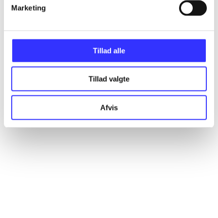
Artikler
Marketing
Alle registrerede artikler fordelt på udgivelser
Tillad alle
...
Tillad valgte
...
Afvis
...
...
...