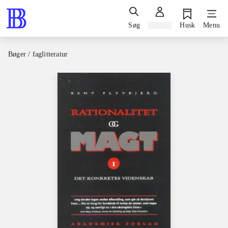
Søg
Log ind
Husk
Menu
Bøger / faglitteratur