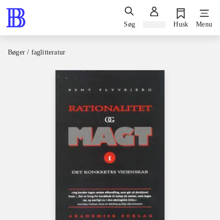
Søg
Log ind
Husk
Menu
Bøger / faglitteratur