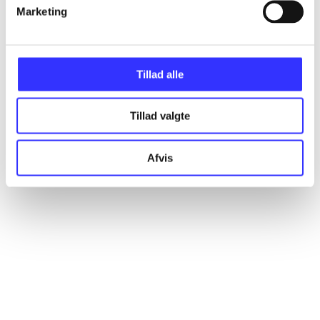
Artikler
Marketing
Alle registrerede artikler fordelt på udgivelser
Tillad alle
...
Tillad valgte
...
Afvis
...
...
...