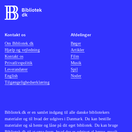
Kontakt os
Afdelinger
Om Bibliotek.dk
Bøger
Hjælp og vejledning
Artikler
Kontakt os
Film
Privatlivspolitik
Musik
Leverandører
Spil
English
Noder
Tilgængelighedserklæring
Bibliotek.dk er en samlet indgang til alle danske bibliotekers
materialer og til hvad der udgives i Danmark. Du kan bestille
materialer og så hente og låne på dit eget bibliotek. Du kan bruge
Bibliotek.dk til at søge frem, hvad der er udgivet af bøger, musik,