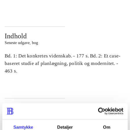
...
...
Indhold
Seneste udgave, bog
Bd. 1: Det konkretes videnskab. - 177 s. Bd. 2: Et case-
baseret studie af planlægning, politik og modernitet. -
463 s.
Tidsskrift
Artiklen er en del af
Samtykke
Detaljer
Om