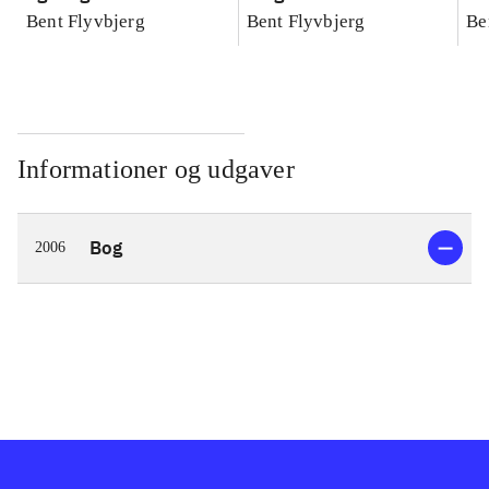
konkretes videnskab
konkretes videnskab
ko
Bent Flyvbjerg
Bent Flyvbjerg
Be
Informationer og udgaver
Bog
2006