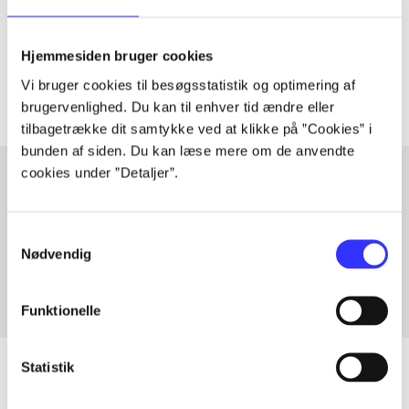
lorem ipsum dolor sit amet ...
Tidsskrift
Hjemmesiden bruger cookies
Artiklerne i
handler ofte om
Vi bruger cookies til besøgsstatistik og optimering af
brugervenlighed. Du kan til enhver tid ændre eller
tilbagetrække dit samtykke ved at klikke på ”Cookies” i
bunden af siden. Du kan læse mere om de anvendte
cookies under ”Detaljer”.
Artikler med samme emner
Samtykkevalg
Fra
Nødvendig
Funktionelle
Statistik