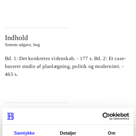
...
...
Indhold
Seneste udgave, bog
Bd. 1: Det konkretes videnskab. - 177 s. Bd. 2: Et case-
baseret studie af planlægning, politik og modernitet. -
463 s.
Tidsskrift
Artiklen er en del af
Samtykke
Detaljer
Om