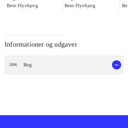
konkretes videnskab
Bent Flyvbjerg
konkretes videnskab
Bent Flyvbjerg
ko
Be
Informationer og udgaver
Bog
2006