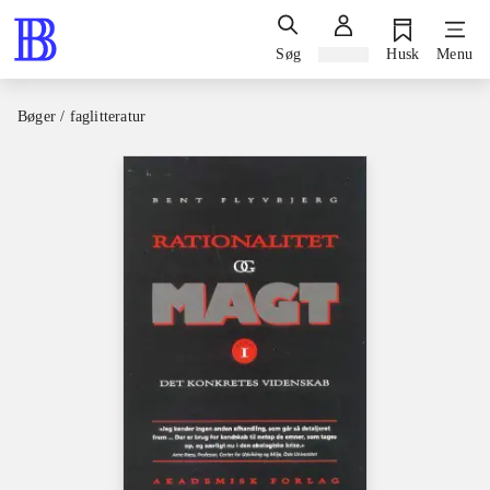
Søg
Log ind
Husk
Menu
Bøger / faglitteratur