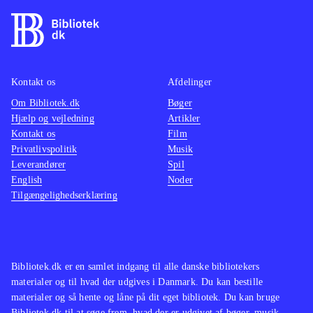
Kontakt os
Afdelinger
Om Bibliotek.dk
Bøger
Hjælp og vejledning
Artikler
Kontakt os
Film
Privatlivspolitik
Musik
Leverandører
Spil
English
Noder
Tilgængelighedserklæring
Bibliotek.dk er en samlet indgang til alle danske bibliotekers
materialer og til hvad der udgives i Danmark. Du kan bestille
materialer og så hente og låne på dit eget bibliotek. Du kan bruge
Bibliotek.dk til at søge frem, hvad der er udgivet af bøger, musik,