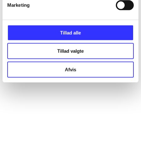
Artikler
Marketing
Alle registrerede artikler fordelt på udgivelser
Tillad alle
...
Tillad valgte
...
Afvis
...
...
...