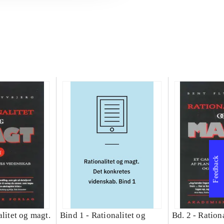
Feedback
litet og magt.
Bind 1 -
Rationalitet og
Bd. 2 -
Rationa