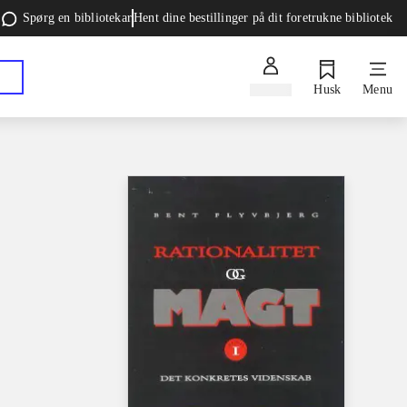
Spørg en bibliotekar
Hent dine bestillinger på dit foretrukne bibliotek
Log ind
Husk
Menu