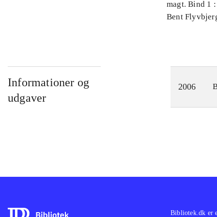
magt. Bind 1 :
videnskab
Bent Flyvbjer
Informationer og
2006
udgaver
Bibliotek.dk er 