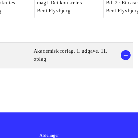
nkretes
magt. Det konkretes
Bd. 2 : Et cas
g
videnskab. Bind 1
Bent Flyvbjerg
studie af plan
Bent Flyvbjer
politik og mod
Akademisk forlag, 1. udgave, 11.
oplag
Afdelinger