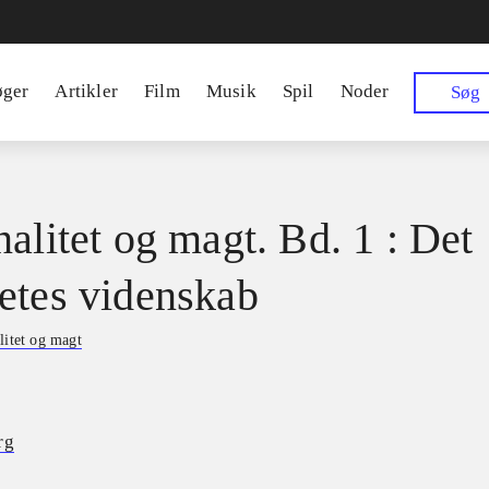
øger
Artikler
Film
Musik
Spil
Noder
Søg
nalitet og magt. Bd. 1 : Det
etes videnskab
litet og magt
rg