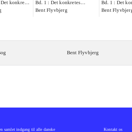
 Det konkretes
Bd. 1 : Det konkretes
Bd. 1 : Det ko
g
videnskab
Bent Flyvbjerg
videnskab
Bent Flyvbjer
Bog
Bent Flyvbjerg
en samlet indgang til alle danske
Kontakt os