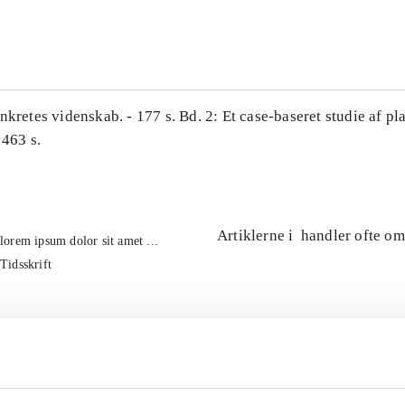
...
nkretes videnskab. - 177 s. Bd. 2: Et case-baseret studie af pl
 463 s.
Artiklerne i
handler ofte om
lorem ipsum dolor sit amet ...
Tidsskrift