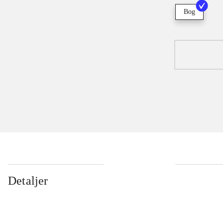
Bog
Detaljer
...
...
...