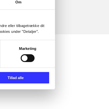
Om
dre eller tilbagetrække dit
okies under ”Detaljer”.
Marketing
Tillad alle